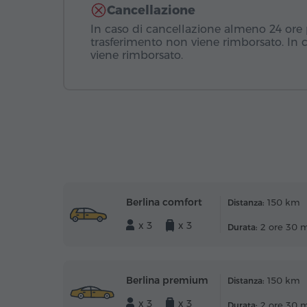
Cancellazione
In caso di cancellazione almeno 24 ore pr
trasferimento non viene rimborsato. In 
viene rimborsato.
Berlina comfort
150 km
Distanza:
x 3
x 3
2 ore 30 
Durata:
Berlina premium
150 km
Distanza:
x 3
x 3
2 ore 30 
Durata: