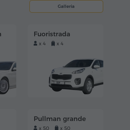
Galleria
m
Fuoristrada
x 4
x 4
Pullman grande
x 50
x 50