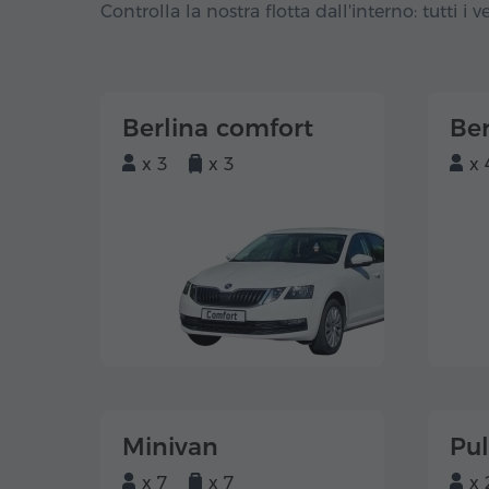
Controlla la nostra flotta dall'interno: tutti i ve
Berlina comfort
Ber
x 3
x 3
x 
Minivan
Pu
x 7
x 7
x 