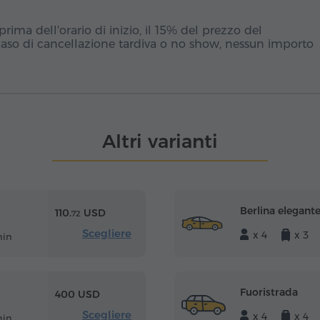
ima dell'orario di inizio, il 15% del prezzo del
caso di cancellazione tardiva o no show, nessun importo
Altri varianti
Berlina elegant
110.
USD
72
Scegliere
x 4
x 3
min
Fuoristrada
400 USD
Scegliere
x 4
x 4
min