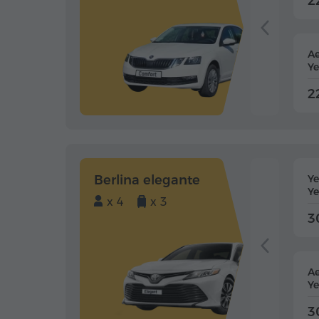
2
Ae
Ye
2
Berlina elegante
Y
Ye
x 4
x 3
3
Ae
Ye
3