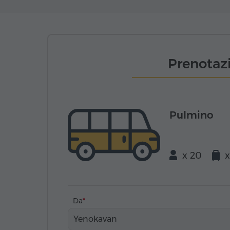
Prenotazi
Pulmino
x 20
x
Da
Yenokavan