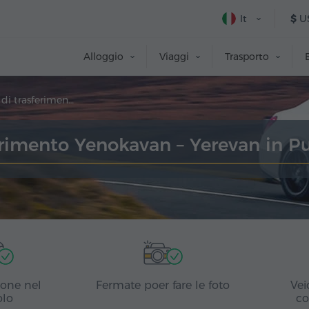
It
$
U
Alloggio
Viaggi
Trasporto
Prenotazione di trasferimento
erimento Yenokavan – Yerevan in P
ione nel
Fermate poer fare le foto
Vei
olo
co