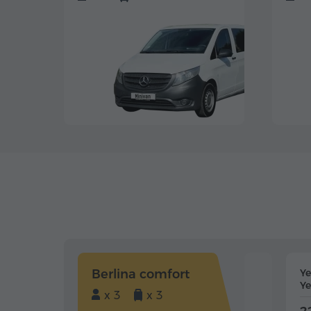
Berlina comfort
Y
Ye
x 3
x 3