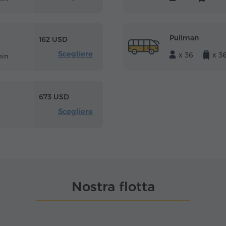
Pullman
162 USD
Scegliere
x 36
x 3
min
673 USD
Scegliere
Nostra flotta