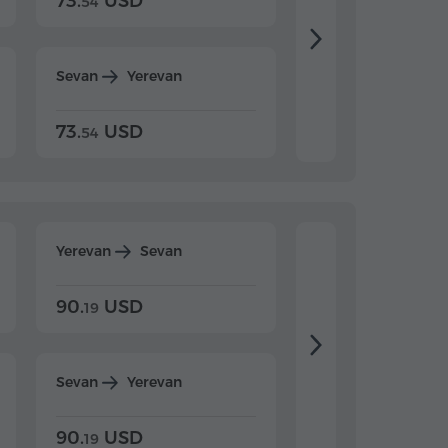
73.
USD
84.
USD
54
92
Sevan
Yerevan
Dilijan
Yerevan
73.
USD
84.
USD
54
92
Yerevan
Sevan
Yerevan
Dilijan
90.
USD
104.
USD
19
34
Sevan
Yerevan
Dilijan
Yerevan
90.
USD
104.
USD
19
34