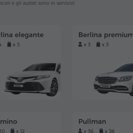
icoli e gli autisti sono in servizio!
lina elegante
Berlina premiu
4
x 3
x 3
x 3
lmino
Pullman
20
x 12
x 36
x 36