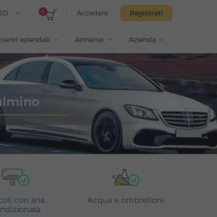
0
SD
Accedere
Registrati
Eventi aziendali
Armenia
Azienda
ulmino
coli con aria
Acqua e ombrelloni
ndizionata