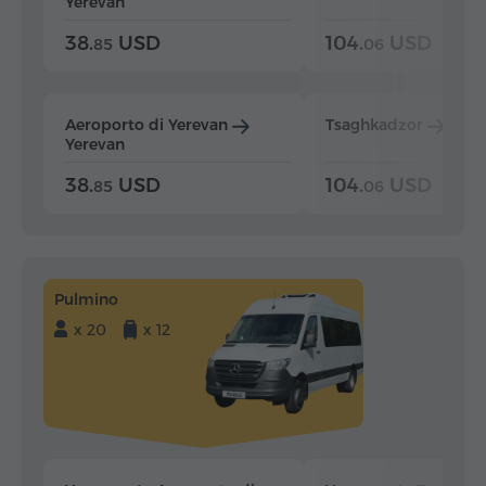
Yerevan
38.
USD
104.
USD
85
06
Aeroporto di Yerevan
Tsaghkadzor
Yer
Yerevan
38.
USD
104.
USD
85
06
Pulmino
x 20
x 12