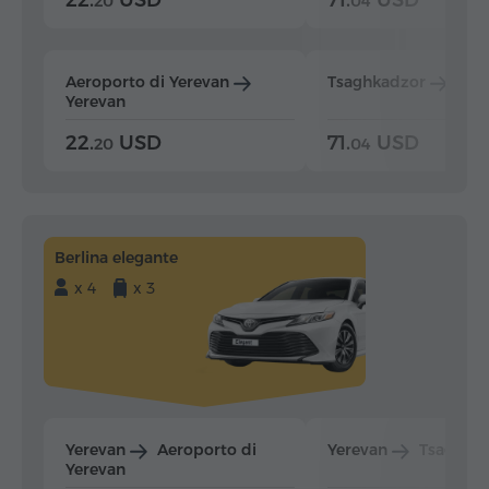
22.
USD
71.
USD
20
04
Aeroporto di Yerevan
Tsaghkadzor
Yer
Yerevan
22.
USD
71.
USD
20
04
Berlina elegante
x 4
x 3
Yerevan
Aeroporto di
Yerevan
Tsaghka
Yerevan