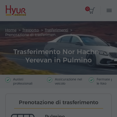
0
Home
Trasporto
Trasferimenti
Prenotazione di trasferimento
Trasferimento Nor Hachn –
Yerevan in Pulmino
Autisti
Assicurazione nel
Fermate poer
professionali
veicolo
le foto
Prenotazione di trasferimento
Pulmino