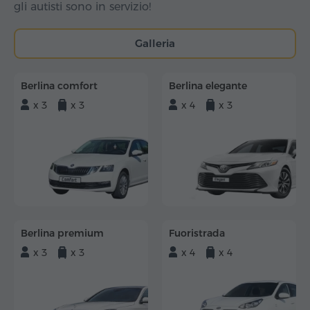
gli autisti sono in servizio!
Galleria
Berlina comfort
Berlina elegante
x 3
x 3
x 4
x 3
Berlina premium
Fuoristrada
x 3
x 3
x 4
x 4