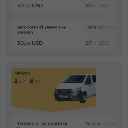
30.
USD
87.
USD
53
41
Aeroporto di Yerevan
Tsaghkadzor
Yer
Yerevan
30.
USD
87.
USD
53
41
Minivan
x 7
x 7
Yerevan
Aeroporto di
Yerevan
Tsaghka