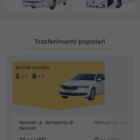
Trasferimenti popolari
Berlina comfort
x 3
x 3
Yerevan
Aeroporto di
Yerevan
Tsaghka
Yerevan