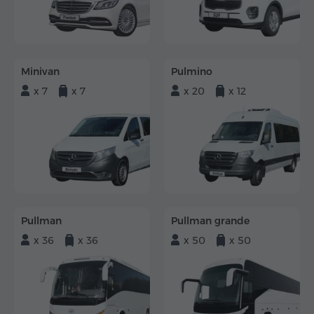
Minivan
Pulmino
x 7
x 7
x 20
x 12
Pullman
Pullman grande
x 36
x 36
x 50
x 50