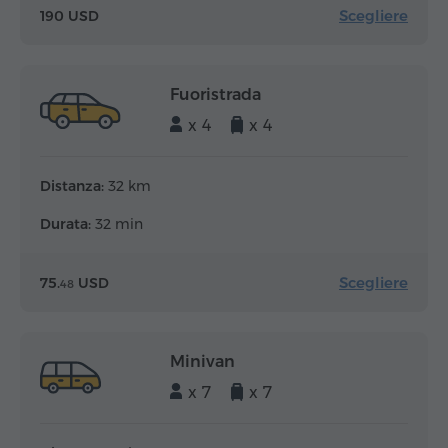
Scegliere
190 USD
Fuoristrada
x 4
x 4
Distanza:
32 km
Durata:
32 min
Scegliere
75.
USD
48
Minivan
x 7
x 7