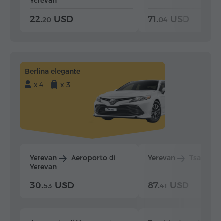
Yerevan
22.
USD
71.
USD
20
04
Berlina elegante
x 4
x 3
Yerevan
Aeroporto di
Yerevan
Tsaghka
Yerevan
30.
USD
87.
USD
53
41