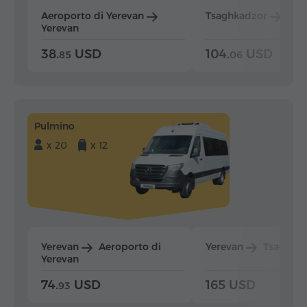
Aeroporto di Yerevan
Tsaghkadzor
Yer
Yerevan
38.
USD
104.
USD
85
06
Pulmino
x 20
x 12
Yerevan
Aeroporto di
Yerevan
Tsaghka
Yerevan
74.
USD
165 USD
93