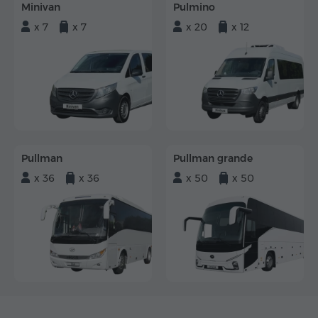
Minivan
Pulmino
x 7
x 7
x 20
x 12
Pullman
Pullman grande
x 36
x 36
x 50
x 50