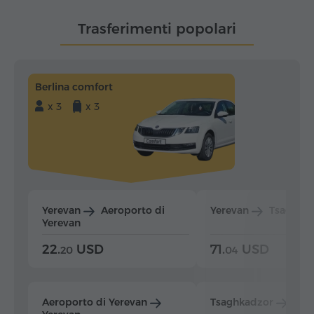
Trasferimenti popolari
Berlina comfort
x 3
x 3
Yerevan
Aeroporto di
Yerevan
Tsaghka
Yerevan
22.
USD
71.
USD
20
04
Aeroporto di Yerevan
Tsaghkadzor
Yer