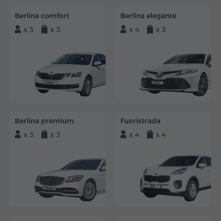
Berlina comfort
Berlina elegante
x 3
x 3
x 4
x 3
Berlina premium
Fuoristrada
x 3
x 3
x 4
x 4