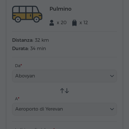
Pulmino
x 20
x 12
Distanza:
32 km
Durata:
34 min
Da
Abovyan
A
Aeroporto di Yerevan