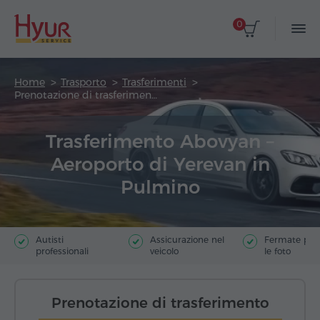
0
Home
Trasporto
Trasferimenti
Prenotazione di trasferimento
Trasferimento Abovyan –
Aeroporto di Yerevan in
Pulmino
Autisti
Assicurazione nel
Fermate poer
professionali
veicolo
le foto
Prenotazione di trasferimento