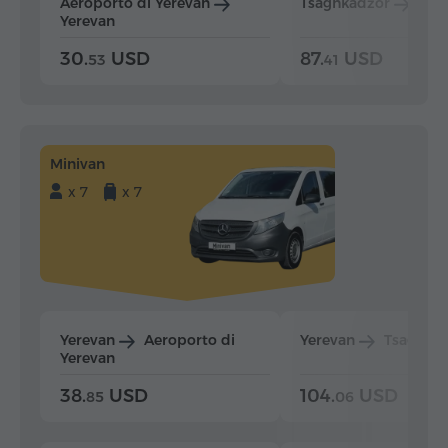
Aeroporto di Yerevan
Tsaghkadzor
Yer
Yerevan
30.
USD
87.
USD
53
41
Minivan
x 7
x 7
Yerevan
Aeroporto di
Yerevan
Tsaghka
Yerevan
38.
USD
104.
USD
85
06