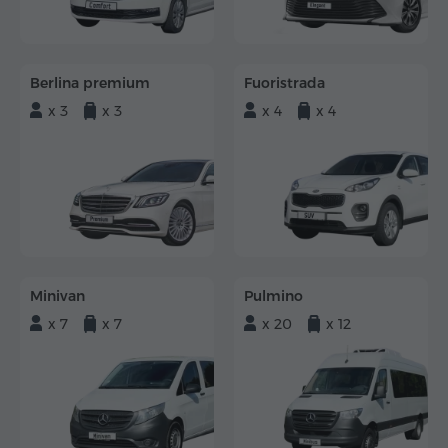
Berlina premium
Fuoristrada
x 3
x 3
x 4
x 4
Minivan
Pulmino
x 7
x 7
x 20
x 12