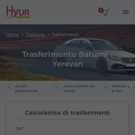
0
Home
Trasporto
Trasferimenti
Trasferimento Batumi –
Yerevan
Autisti
Assicurazione nel
Fermate poer
professionali
veicolo
le foto
Calcolatrice di trasferimenti
Da