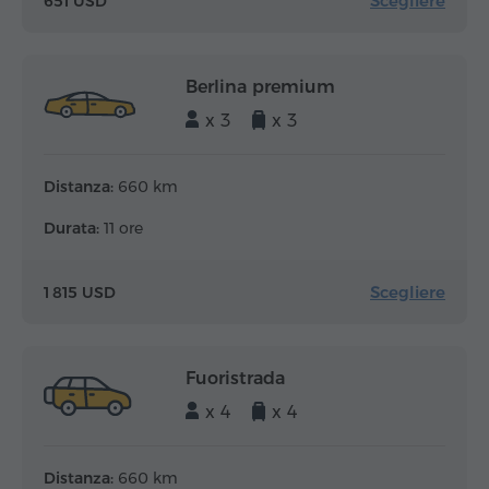
Scegliere
651 USD
Berlina premium
x 3
x 3
Distanza:
660 km
Durata:
11 ore
Scegliere
1 815 USD
Fuoristrada
x 4
x 4
Distanza:
660 km