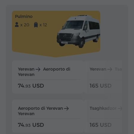
Pulmino
x 20
x 12
Yerevan
Aeroporto di
Yerevan
Tsaghka
Yerevan
74.
USD
165 USD
93
Aeroporto di Yerevan
Tsaghkadzor
Yer
Yerevan
74.
USD
165 USD
93