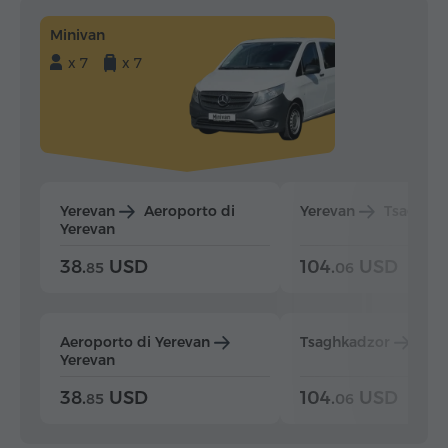
Minivan
x 7
x 7
Yerevan
Aeroporto di
Yerevan
Tsaghka
Yerevan
38.
USD
104.
USD
85
06
Aeroporto di Yerevan
Tsaghkadzor
Yer
Yerevan
38.
USD
104.
USD
85
06