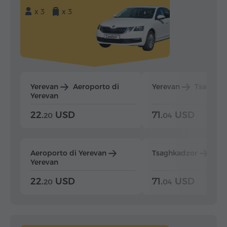
x 3
x 3
Yerevan
Aeroporto di
Yerevan
Tsaghka
Yerevan
22.
USD
71.
USD
20
04
Aeroporto di Yerevan
Tsaghkadzor
Yer
Yerevan
22.
USD
71.
USD
20
04