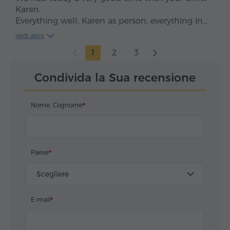
Karen.
Everything well, Karen as person, everything in
time, clean car, smooth drive. We enjoyed, five
Vedi altro
stars*****
1
2
3
Condivida la Sua recensione
Nome, Cognome
Paese
Scegliere
E-mail