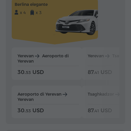
Berlina elegante
x 4
x 3
Yerevan
Aeroporto di
Yerevan
Tsaghka
Yerevan
30.
USD
87.
USD
53
41
Aeroporto di Yerevan
Tsaghkadzor
Yer
Yerevan
30.
USD
87.
USD
53
41