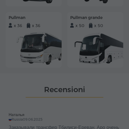
Pullman
Pullman grande
x 36
x 36
x 50
x 50
Recensioni
Наталья
Russia
09.06.2025
Заказывали трансфер Тбилиси-Ереван. Аро очень