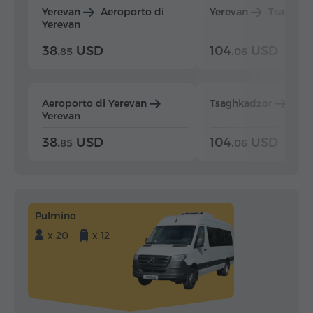
Yerevan
Aeroporto di
Yerevan
Tsaghka
Yerevan
38.
USD
104.
USD
85
06
Aeroporto di Yerevan
Tsaghkadzor
Yer
Yerevan
38.
USD
104.
USD
85
06
Pulmino
x 20
x 12