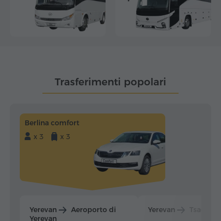
Trasferimenti popolari
Berlina comfort
x 3
x 3
Yerevan
Aeroporto di
Yerevan
Tsaghka
Yerevan