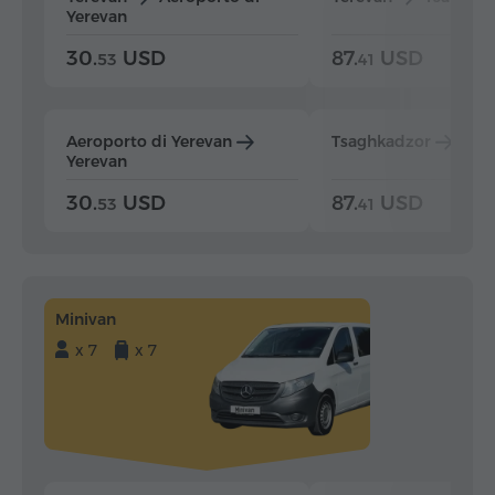
Yerevan
30.
USD
87.
USD
53
41
Aeroporto di Yerevan
Tsaghkadzor
Yer
Yerevan
30.
USD
87.
USD
53
41
Minivan
x 7
x 7