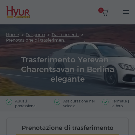
0
Home
Trasporto
Trasferimenti
Prenotazione di trasferimento
Trasferimento Yerevan –
Charentsavan in Berlina
elegante
Autisti
Assicurazione nel
Fermate poer
professionali
veicolo
le foto
Prenotazione di trasferimento