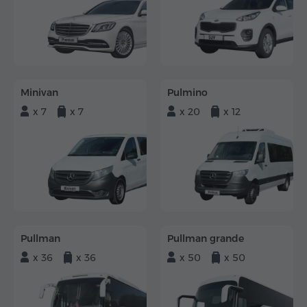
Minivan
Pulmino
x 7
x 7
x 20
x 12
Pullman
Pullman grande
x 36
x 36
x 50
x 50