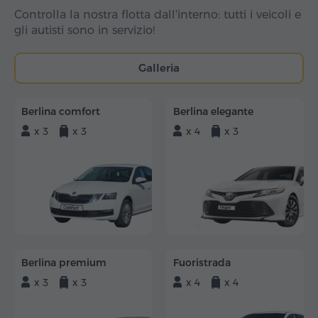
Controlla la nostra flotta dall'interno: tutti i veicoli e
gli autisti sono in servizio!
Galleria
Berlina comfort
Berlina elegante
x 3
x 3
x 4
x 3
Berlina premium
Fuoristrada
x 3
x 3
x 4
x 4