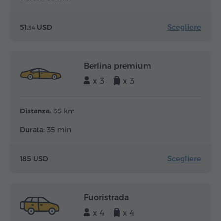
Scegliere
51.
USD
34
Berlina premium
x 3
x 3
Distanza:
35 km
Durata:
35 min
Scegliere
185 USD
Fuoristrada
x 4
x 4