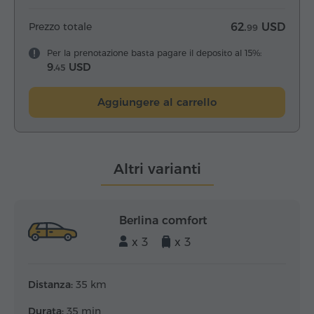
Prezzo totale
62.
USD
99
Per la prenotazione basta pagare il deposito al 15%:
9.
USD
45
Aggiungere al carrello
Altri varianti
Berlina comfort
x 3
x 3
Distanza:
35 km
Durata:
35 min