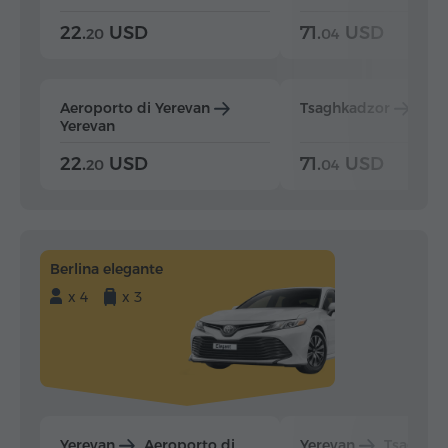
22.
USD
71.
USD
20
04
Aeroporto di Yerevan
Tsaghkadzor
Yer
Yerevan
22.
USD
71.
USD
20
04
Berlina elegante
x 4
x 3
Yerevan
Aeroporto di
Yerevan
Tsaghka