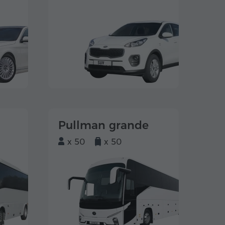
Pullman grande
x 50
x 50