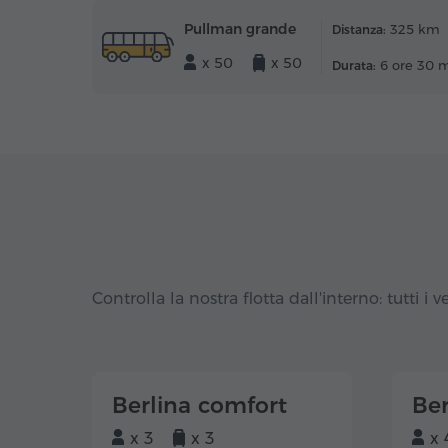
Pullman grande
325 km
Distanza:
x 50
x 50
6 ore 30 
Durata:
Controlla la nostra flotta dall'interno: tutti i ve
Berlina comfort
Ber
x 3
x 3
x 