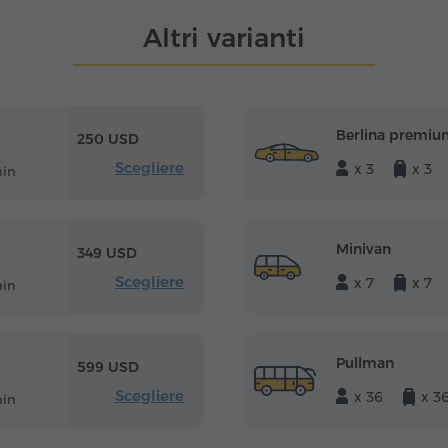
Altri varianti
Berlina premiu
250 USD
Scegliere
x 3
x 3
min
Minivan
349 USD
Scegliere
x 7
x 7
min
Pullman
599 USD
Scegliere
x 36
x 3
min