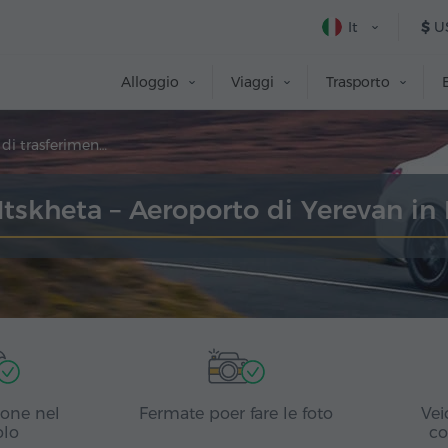
It
$
U
Alloggio
Viaggi
Trasporto
Prenotazione di trasferimento
tskheta – Aeroporto di Yerevan in 
ione nel
Fermate poer fare le foto
Vei
olo
co