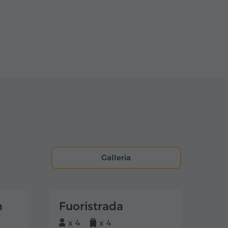
Galleria
m
Fuoristrada
x 4
x 4