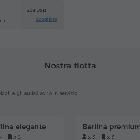
1 509 USD
Scegliere
min
Nostra flotta
icoli e gli autisti sono in servizio!
lina elegante
Berlina premiu
4
x 3
x 3
x 3