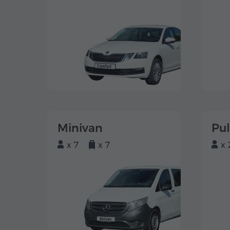
Minivan
Pu
x 7
x 7
x 