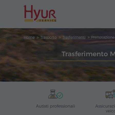
Home
Trasporto
Trasferimenti
Trasferimento M
Autisti professionali
Assicuraz
veic