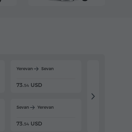
Yerevan
Sevan
Yerevan
Dilijan
73.
USD
84.
USD
54
92
Sevan
Yerevan
Dilijan
Yerevan
73.
USD
84.
USD
54
92