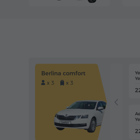
Berlina comfort
Y
Ye
x 3
x 3
2
Ae
Ye
2