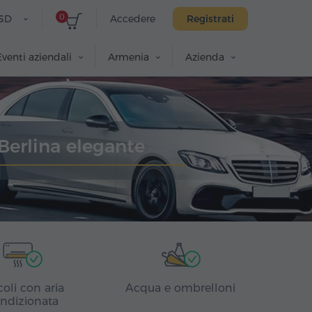
0
SD
Accedere
Registrati
Eventi aziendali
Armenia
Azienda
Berlina elegante
coli con aria
Acqua e ombrelloni
ndizionata