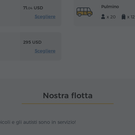
Pulmino
71.
USD
04
Scegliere
x 20
x 12
295 USD
Scegliere
Nostra flotta
icoli e gli autisti sono in servizio!