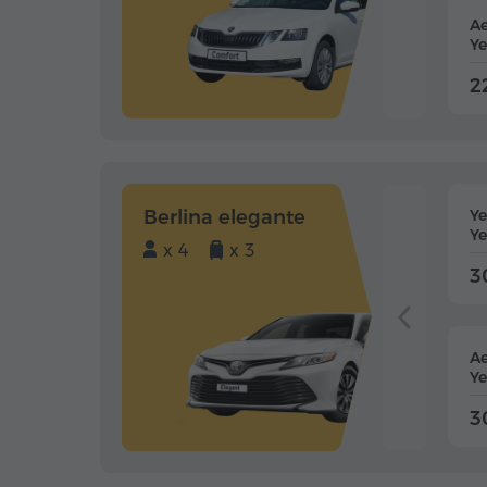
Ae
Ye
2
Berlina elegante
Y
Ye
x 4
x 3
3
Ae
Ye
3