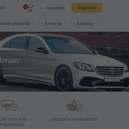
0
SD
Accedere
Registrati
Eventi aziendali
Armenia
Azienda
llman
coli con aria
Acqua e ombrelloni
ndizionata