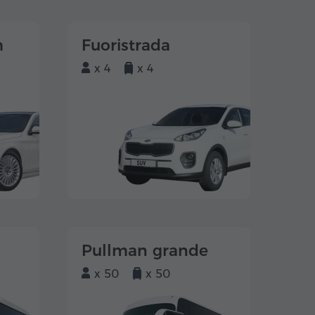
m
Fuoristrada
x 4
x 4
Pullman grande
x 50
x 50