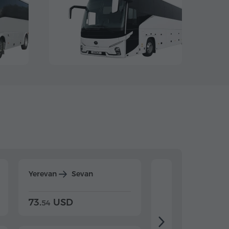
Yerevan
Sevan
Yerevan
Dilijan
73.
USD
84.
USD
54
92