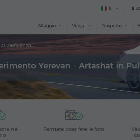
It
$
U
Alloggio
Viaggi
Trasporto
Prenotazione di trasferimento
ferimento Yerevan – Artashat in Pu
ione nel
Fermate poer fare le foto
Vei
olo
co