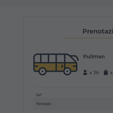
Prenotazi
Pullman
x 36
x
Da
Yerevan