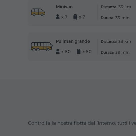
Minivan
33 km
Distanza:
x 7
x 7
33 min
Durata:
Pullman grande
33 km
Distanza:
x 50
x 50
39 min
Durata:
Controlla la nostra flotta dall'interno: tutti i ve