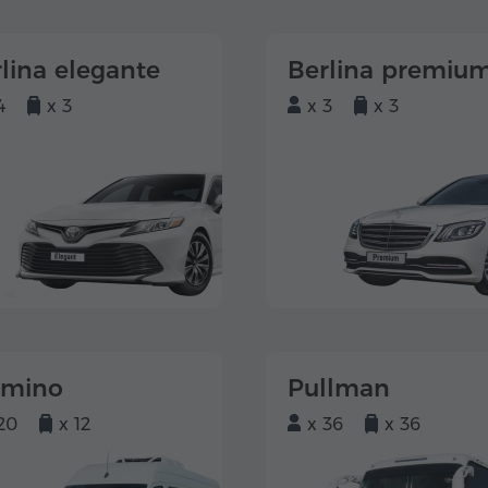
lina elegante
Berlina premiu
4
x 3
x 3
x 3
lmino
Pullman
20
x 12
x 36
x 36