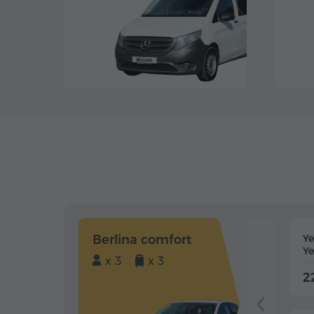
Berlina comfort
Y
Ye
x 3
x 3
2