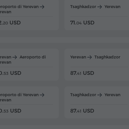
roporto di Yerevan
Tsaghkadzor
Yerevan
revan
2.
USD
71.
USD
20
04
erevan
Aeroporto di
Yerevan
Tsaghkadzor
revan
0.
USD
87.
USD
53
41
roporto di Yerevan
Tsaghkadzor
Yerevan
revan
0.
USD
87.
USD
53
41