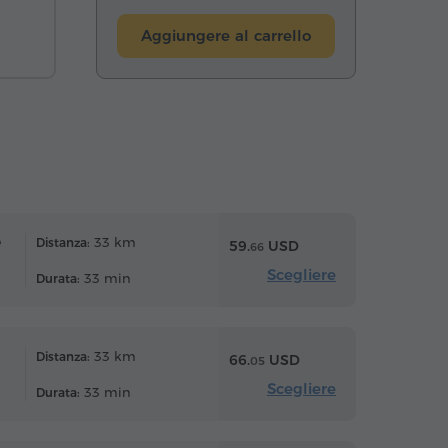
Aggiungere al carrello
e
33 km
Distanza:
59.
USD
66
Scegliere
33 min
Durata:
33 km
Distanza:
66.
USD
05
Scegliere
33 min
Durata: