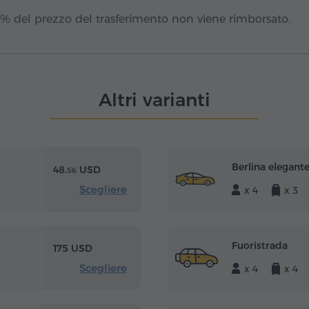
15% del prezzo del trasferimento non viene rimborsato.
Altri varianti
Berlina elegant
48.
USD
56
Scegliere
x 4
x 3
Fuoristrada
175 USD
Scegliere
x 4
x 4