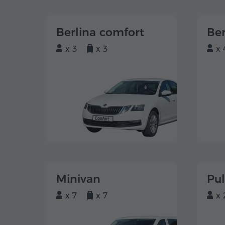
Berlina comfort
Ber
x 3
x 3
x 
Minivan
Pu
x 7
x 7
x 