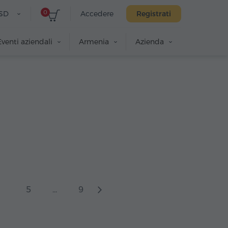
0
SD
Accedere
Registrati
Eventi aziendali
Armenia
Azienda
5
...
9