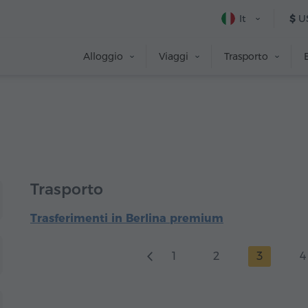
It
$
U
Alloggio
Viaggi
Trasporto
Trasporto
Trasferimenti in Berlina premium
1
2
3
4