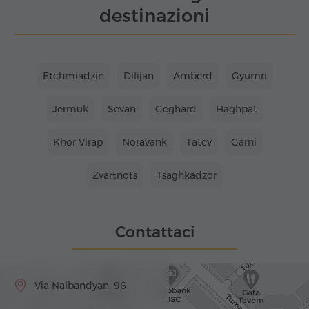
destinazioni
Etchmiadzin
Dilijan
Amberd
Gyumri
Jermuk
Sevan
Geghard
Haghpat
Khor Virap
Noravank
Tatev
Garni
Zvartnots
Tsaghkadzor
Contattaci
Via Nalbandyan, 96