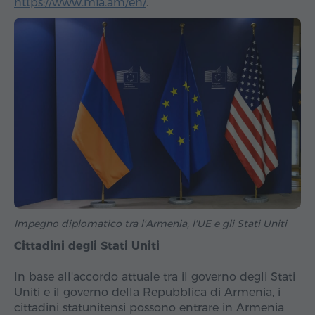
https://www.mfa.am/en/
.
Impegno diplomatico tra l'Armenia, l'UE e gli Stati Uniti
Cittadini degli Stati Uniti
In base all'accordo attuale tra il governo degli Stati
Uniti e il governo della Repubblica di Armenia, i
cittadini statunitensi possono entrare in Armenia