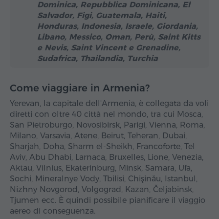
Dominica, Repubblica Dominicana, El
Salvador, Figi, Guatemala, Haiti,
Honduras, Indonesia, Israele, Giordania,
Libano, Messico, Oman, Perù, Saint Kitts
e Nevis, Saint Vincent e Grenadine,
Sudafrica, Thailandia, Turchia
Come viaggiare in Armenia?
Yerevan, la capitale dell'Armenia, è collegata da voli
diretti con oltre 40 città nel mondo, tra cui Mosca,
San Pietroburgo, Novosibirsk, Parigi, Vienna, Roma,
Milano, Varsavia, Atene, Beirut, Teheran, Dubai,
Sharjah, Doha, Sharm el-Sheikh, Francoforte, Tel
Aviv, Abu Dhabi, Larnaca, Bruxelles, Lione, Venezia,
Aktau, Vilnius, Ekaterinburg, Minsk, Samara, Ufa,
Sochi, Mineralnye Vody, Tbilisi, Chişinău, Istanbul,
Nizhny Novgorod, Volgograd, Kazan, Čeljabinsk,
Tjumen ecc. È quindi possibile pianificare il viaggio
aereo di conseguenza.