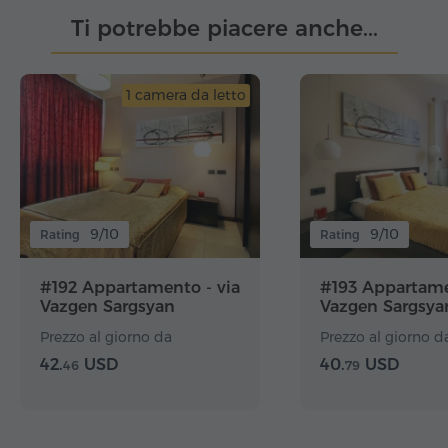
Ti potrebbe piacere anche...
1 camera da letto
9/10
9/10
Rating
Rating
#192 Appartamento - via
#193 Appartame
Vazgen Sargsyan
Vazgen Sargsya
Prezzo al giorno da
Prezzo al giorno d
42.
USD
40.
USD
46
79