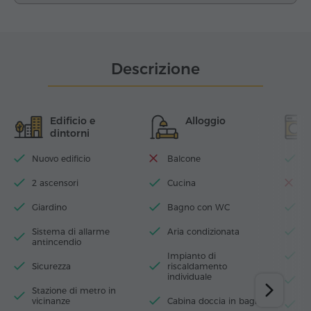
Descrizione
Edificio e
Alloggio
dintorni
Nuovo edificio
Balcone
Wi
2 ascensori
Cucina
La
Giardino
Bagno con WC
T
Sistema di allarme
Aria condizionata
Fe
antincendio
Impianto di
A
Sicurezza
riscaldamento
individuale
La
Stazione di metro in
vicinanze
Cabina doccia in bagno
M