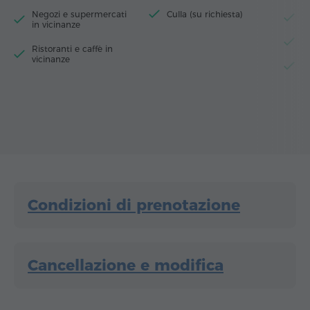
Negozi e supermercati
Culla (su richiesta)
Fr
in vicinanze
Bo
Ristoranti e caffè in
vicinanze
St
Condizioni di prenotazione
Cancellazione e modifica