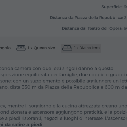
Superficie:
6
Distanza da Piazza della Repubblica:
3
Distanza dal Teatro dell'Opera:
6
ingolo
1 x Queen size
1 x Divano letto
conda camera con due letti singoli danno a questo
posizione equilibrata per famiglie, due coppie o gruppi 
persone; con un supplemento è possibile aggiungere un let
 piano, dista 350 m da Piazza della Repubblica e 600 m da
cy, mentre il soggiorno e la cucina attrezzata creano un
ia condizionata e ascensore aggiungono praticità, e la posiz
a piedi ristoranti, negozi e luoghi d'interesse. L'ascenso
i da salire a piedi
.