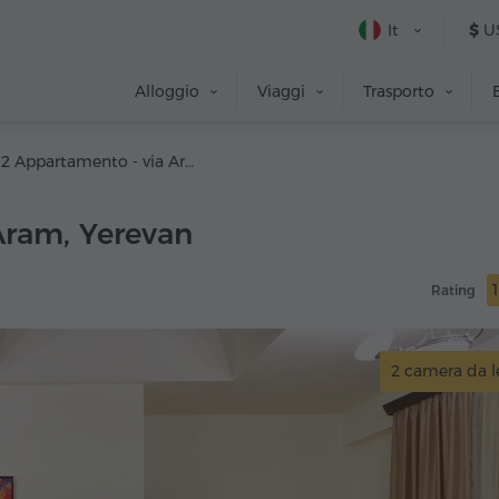
It
$
U
Alloggio
Viaggi
Trasporto
#152 Appartamento - via Aram
Aram, Yerevan
Rating
2 camera da l