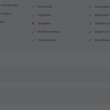
centralizzato
Microonde
Carta igieni
 in bagno
Frigorifero
Biancheria 
sta)
Tostapane
Detersivo pe
Bollitore elettrico
Detersivo l
Stufa elettrica
Stendibianc