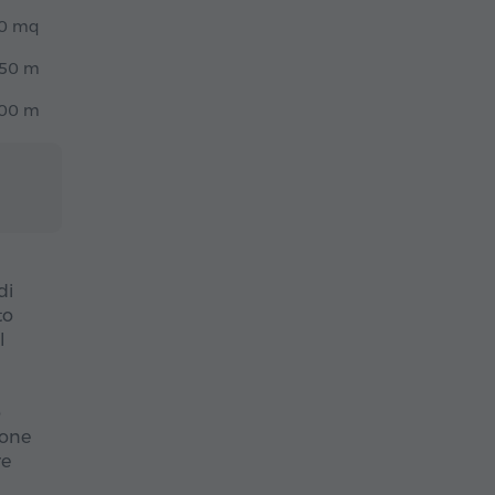
0 mq
50 m
00 m
di
to
l
o
ione
re