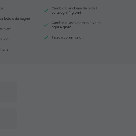
ca
Cambio biancheria da letto 1
volta ogni 4 giorni
da letto e da bagno
Cambio di asciugamani 1 volta
ogni 4 giorni
r piatti
Tasse e commissioni
iquido
heria