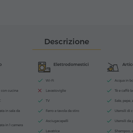
Descrizione
o
Elettrodomestici
Artic
Wi-Fi
Acqua in bott
 con cucina
Lavastoviglie
Tè e caffè (a
C
TV
Sale, pepe,
ta in sala da
Ferro e tavola da stiro
Utensili di 
Asciugacapelli
Utensili da
ata in 1 camera
Lavatrice
Shampoo, s