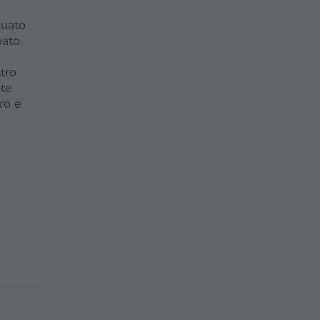
tuato
pato.
tro
ete
ro e