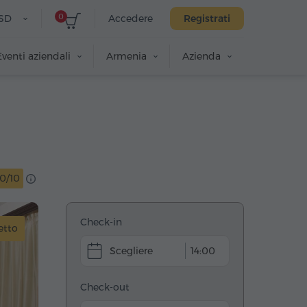
0
SD
Accedere
Registrati
Eventi aziendali
Armenia
Azienda
10/10
Check-in
etto
14:00
Check-out