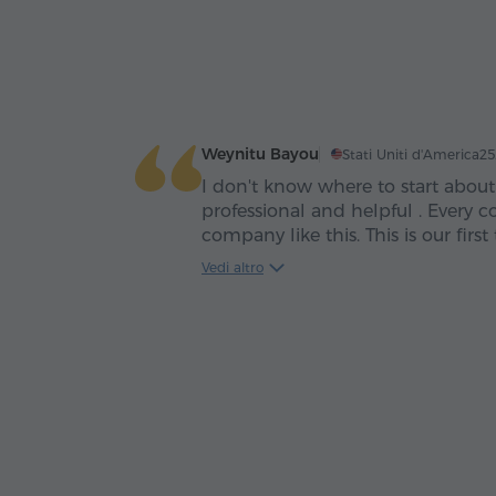
Weynitu Bayou
Stati Uniti d'America
25
I don't know where to start about t
professional and helpful . Every 
company like this. This is our first time to Armenia and
they made our experience so smooth. Thank 
Vedi altro
much. Keep it up.