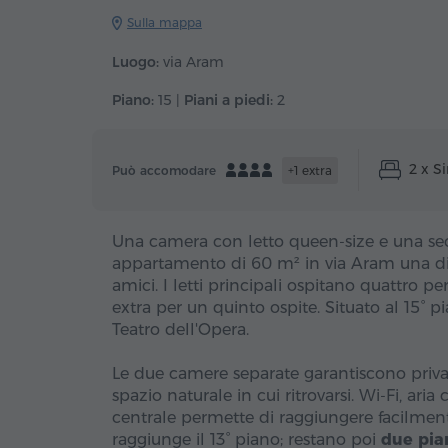
Sulla mappa
Luogo:
via Aram
Piano:
15 |
Piani a piedi:
2
2 x S
Può accomodare
+1 extra
Una camera con letto queen-size e una se
appartamento di 60 m² in via Aram una dis
amici. I letti principali ospitano quattro 
extra per un quinto ospite. Situato al 15°
Teatro dell'Opera.
Le due camere separate garantiscono priva
spazio naturale in cui ritrovarsi. Wi-Fi, ar
centrale permette di raggiungere facilmente 
raggiunge il 13° piano; restano poi
due pian