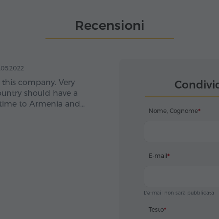
Recensioni
.05.2022
his company. Very
Condivi
country should have a
Nome, Cognome
you so
E-mail
L'e-mail non sarà pubblicata
Testo