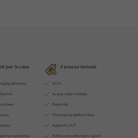
oli per la casa
Il prezzo include
iglia (all’arrivo)
Wi-Fi
ll’arrivo)
Acqua calda e fredda
 zucchero
Elettricità
cucina
Chiamate al telefono fisso
 pranzo
Supporto 24/7
apone e pantofole
Pulizia una volta ogni 4 giorni