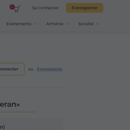
0
Se connecter
S'enregistrer
Evénements
Arménie
Société
onnecter
ou
S'enregistrer
veran»
n)