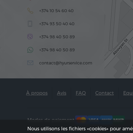
+374 10 54 60 40
+374 93 50 40 40
+374 98 40 50 89
+374 98 40 50 89
contact@hyurservice.com
À propos
Avis
FAQ
Contact
Equ
Modes de paiement:
Nous utilisons les fichiers «cookies» pour amé