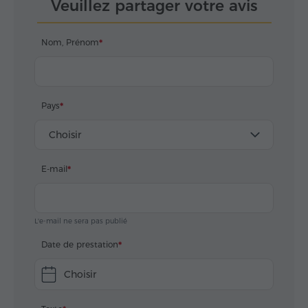
Veuillez partager votre avis
ne ferez pas que découvrir
les sites de ma belle
Arménie et son histoire, vous
Nom, Prénom
en ressentirez aussi l'âme, les
traditions et l'atmosphère.
Pays
Choisir
E-mail
L'e-mail ne sera pas publié
Date de prestation
Choisir