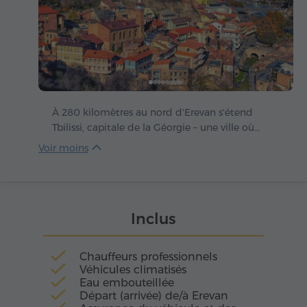
À 280 kilomètres au nord d'Erevan s'étend
Tbilissi, capitale de la Géorgie – une ville où
l'ancien et le moderne s'unissent dans un
même souffle vibrant. Au cœur de la cité coule
la Kura, véritable artère reliant les époques, où
se reflètent coupoles, ponts et lumières
urbaines. Dans ses ruelles étroites résonne
Inclus
encore l'écho du passé, tandis que ses larges
avenues portent le souffle du présent.
Chauffeurs professionnels
Véhicules climatisés
Eau embouteillée
Départ (arrivée) de/à Erevan