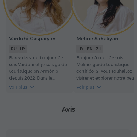
Varduhi Gasparyan
Meline Sahakyan
RU
HY
HY
EN
ZH
Barev dzez ou bonjour! Je
Bonjour à tous! Je suis
suis Varduhi et je suis guide
Meline, guide touristique
touristique en Arménie
certifiée. Si vous souhaitez
depuis 2022. Dans le
visiter et explorer notre beau
domaine du tourisme, c'est
pays, l'Arménie, avec une
Voir plus
Voir plus
déjà une belle expérience,
guide compétente et
qui m'a permis de
sociable, ce sera pour moi u
comprendre comment
honneur d'être votre guide.
Avis
rendre chaque excursion
Bienvenue en Arménie –
non seulement informative,
Հայաստան.
mais aussi véritablement
captivante. Avec moi, vous