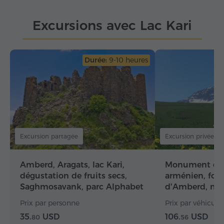
Excursions avec Lac Kari
Durée:
9-10 heures
Excursion partagée
Excursion privée
Amberd, Aragats, lac Kari,
Monument de 
dégustation de fruits secs,
arménien, fort
Saghmosavank, parc Alphabet
d'Amberd, mon
Kari
Prix par personne
Prix par véhicule 
35.
USD
106.
USD
80
56