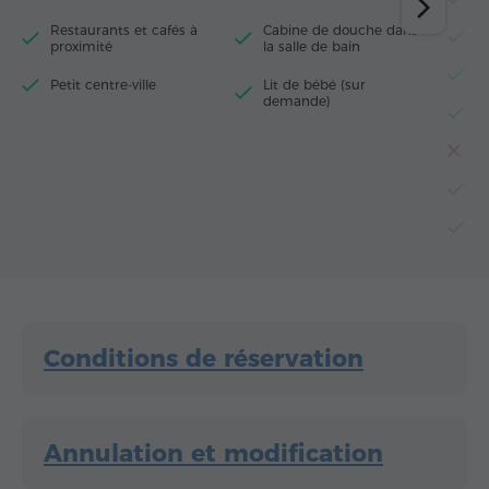
Restaurants et cafés à
Cabine de douche dans
M
proximité
la salle de bain
R
Petit centre-ville
Lit de bébé (sur
demande)
F
Gr
Bo
Po
Conditions de réservation
Annulation et modification