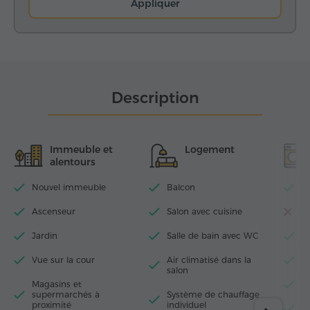
Appliquer
Description
Immeuble et
Logement
alentours
Nouvel immeuble
Balcon
Wi
Ascenseur
Salon avec cuisine
La
Jardin
Salle de bain avec WC
T
Vue sur la cour
Air climatisé dans la
Fe
salon
Magasins et
S
supermarchés à
Système de chauffage
proximité
individuel
M