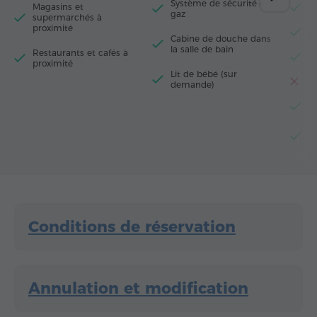
Système de sécurité de
Magasins et
M
gaz
supermarchés à
proximité
R
Cabine de douche dans
la salle de bain
Restaurants et cafés à
F
proximité
Lit de bébé (sur
Gr
demande)
Bo
Cu
c
Conditions de réservation
Annulation et modification