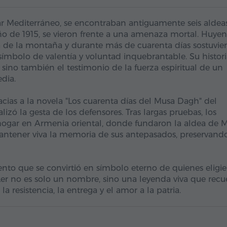
mar Mediterráneo, se encontraban antiguamente seis aldea
año de 1915, se vieron frente a una amenaza mortal. Huye
a de la montaña y durante más de cuarenta días sostuvie
 símbolo de valentía y voluntad inquebrantable. Su histor
, sino también el testimonio de la fuerza espiritual de un
dia.
ias a la novela "Los cuarenta días del Musa Dagh" del
lizó la gesta de los defensores. Tras largas pruebas, los
 hogar en Armenia oriental, donde fundaron la aldea de 
y mantener viva la memoria de sus antepasados, preservando
to que se convirtió en símbolo eterno de quienes eligi
Ler no es solo un nombre, sino una leyenda viva que recu
 resistencia, la entrega y el amor a la patria.