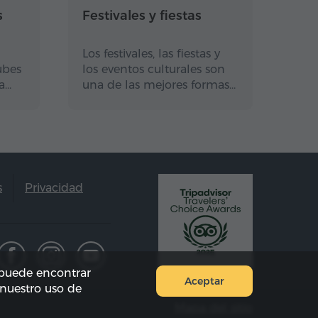
s
Festivales y fiestas
Los festivales, las fiestas y
ubes
los eventos culturales son
a…
una de las mejores formas…
s
Privacidad
e puede encontrar
Aceptar
 nuestro uso de
Mapa del sitio