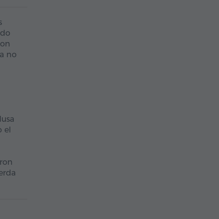
s
ndo
ron
ia no
Musa
 el
eron
erda