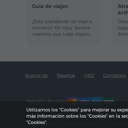
Guía de viajes
Atr
act
¿Está planeando un viaje a
Desc
Armenia? En Hyur Service
luga
creemos que cada viajero…
Arme
Acerca de
Reseñas
FAQ
Contactos
Métodos de pago:
Utilizamos los "Cookies" para mejorar su exp
más información sobre los "Cookies" en la s
"Cookies".
2002 - 2026, © "Hyur Service" SRL;
Actuali