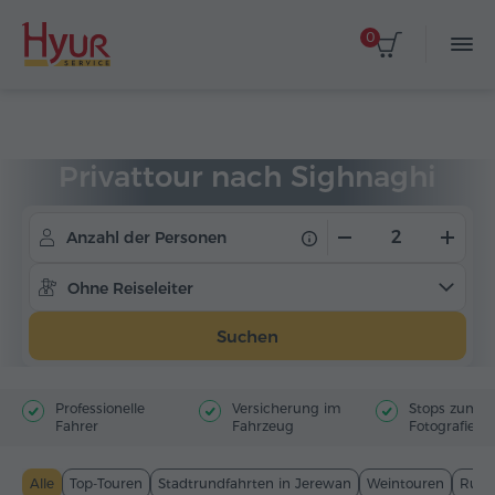
0
Startseite
Touren
Privattouren
Privattour nach Sighnaghi
Anzahl der Personen
Ohne Reiseleiter
Suchen
Professionelle
Versicherung im
Stops zum
Fahrer
Fahrzeug
Fotografiere
Alle
Top-Touren
Stadtrundfahrten in Jerewan
Weintouren
Rund