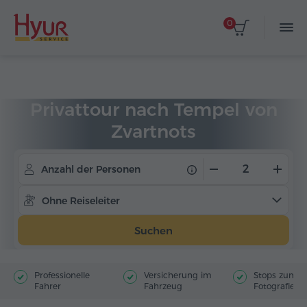
0
Startseite
Touren
Privattouren
Privattour nach Tempel von
Zvartnots
Anzahl der Personen
Ohne Reiseleiter
Suchen
Professionelle
Versicherung im
Stops zum
Fahrer
Fahrzeug
Fotografiere