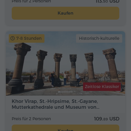
Preis für 2 Personen
113.
USD
50
Kaufen
7-8 Stunden
Historisch-kulturelle
Zeitlose Klassiker
Khor Virap, St.-Hripsime, St.-Gayane,
Mutterkathedrale und Museum von…
Preis für 2 Personen
109.
USD
89
Kaufen