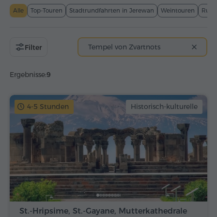
Alle
Top-Touren
Stadtrundfahrten in Jerewan
Weintouren
Rund
Tempel von Zvartnots
Filter
Ergebnisse:
9
4-5 Stunden
Historisch-kulturelle
St.-Hripsime, St.-Gayane, Mutterkathedrale