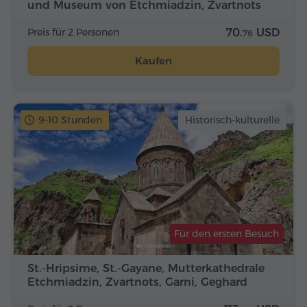
und Museum von Etchmiadzin, Zvartnots
Preis für 2 Personen
70.
USD
76
Kaufen
9-10 Stunden
Historisch-kulturelle
Für den ersten Besuch
St.-Hripsime, St.-Gayane, Mutterkathedrale
Etchmiadzin, Zvartnots, Garni, Geghard