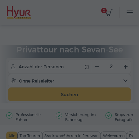
0
Startseite
Touren
Privattouren
Privattour nach Sevan-See
Anzahl der Personen
Ohne Reiseleiter
Suchen
Professionelle
Versicherung im
Stops zum
Fahrer
Fahrzeug
Fotografiere
Alle
Top-Touren
Stadtrundfahrten in Jerewan
Weintouren
Rund