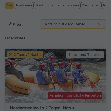
Alle
Top-Touren
Stadtrundfahrten in Jerewan
Weintouren
Rund
Rafting auf dem Debed
Filter
Ergebnisse:
1
2 Tage / 1 Nacht
Natur und Tierwelt
Familienfreundliche Favoriten
Nordarmenien in 2 Tagen: Natur,