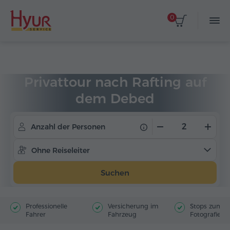
0
Startseite
Touren
Privattouren
Privattour nach Rafting auf
dem Debed
Anzahl der Personen
Ohne Reiseleiter
Suchen
Professionelle
Versicherung im
Stops zum
Fahrer
Fahrzeug
Fotografiere