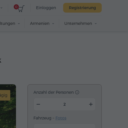
0
Einloggen
Registrierung
altungen
Armenien
Unternehmen
k
Anzahl der Personen
ägig
Fahrzeug –
Fotos