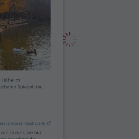
n Höhe im
ostbaren Spiegel der
ie dichten Wälder
d durch natürliche
e seither zu einem
uristen wie auch
nen Pflanzen
etails: Kloster Goshavank
r erfüllen
von Tavush, wo nur
 Ein Spaziergang auf