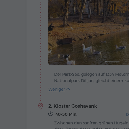
Der Parz-See, gelegen auf 1334 Meter
Nationalpark Dilijan, gleicht einem k
Natur, in dem sich der Himmel und d
von Tavush widerspiegeln. Er entstan
klimatische Veränderungen und wurd
2. Kloster Goshavank
der beliebtesten Erholungsorte für To
Einheimische. Die Ufer sind von selte
40-50 Min.
D
bedeckt, und im Frühling und Somme
Zwischen den sanften grünen Hügeln 
Blütenduft und Vogelgesang die Luft.