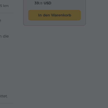
39.
USD
13
65 km
In den Warenkorb
e
h die
tet.