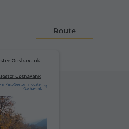
Route
ster Goshavank
loster Goshavank
om Parz-See zum Kloster
Goshavank