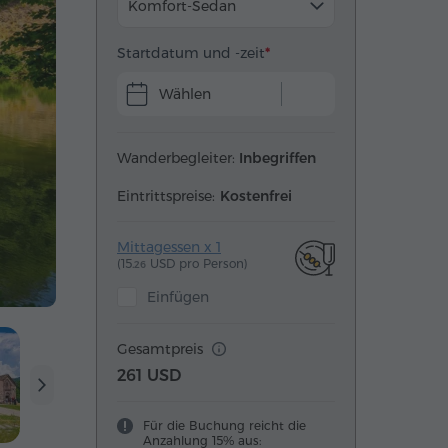
Komfort-Sedan
Startdatum und -zeit
Wählen
Wanderbegleiter:
Inbegriffen
Eintrittspreise:
Kostenfrei
Mittagessen x 1
(15.
USD pro Person)
26
Einfügen
Gesamtpreis
261 USD
Für die Buchung reicht die
Anzahlung 15% aus: