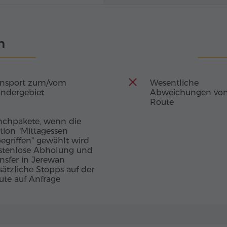
ang der Vögel die
wie eine kleine
Kloster Goshavank –
schaften enthüllt.
lturelle Größe des
ertreffen. Die
n
 mit Mkhitar Gosh
aatsmann, Gelehrten
n Gesetzbuchs sowie
en Weisheit bis heute
ansport zum/vom
Wesentliche
ndergebiet
Abweichungen von
Route
nchpakete, wenn die
tion "Mittagessen
egriffen" gewählt wird
stenlose Abholung und
nsfer in Jerewan
sätzliche Stopps auf der
ute auf Anfrage