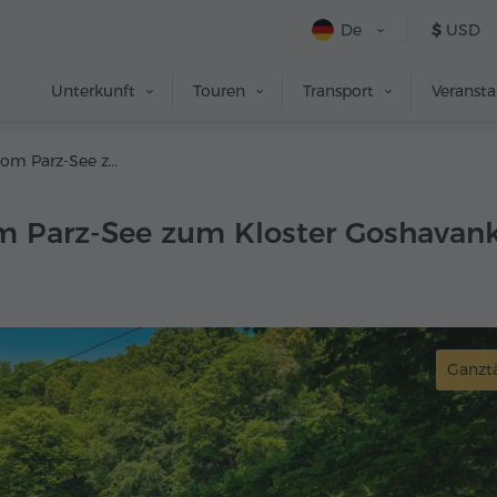
De
$
USD
Unterkunft
Touren
Transport
Veranst
Wanderung vom Parz-See zum Kloster Goshavank
 Parz-See zum Kloster Goshavan
Ganzt