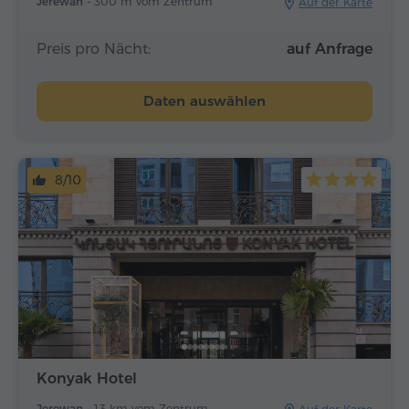
Jerewan -
300 m vom Zentrum
Auf der Karte
Preis pro Nächt:
auf Anfrage
Daten auswählen
8/10
Konyak Hotel
Jerewan -
1.3 km vom Zentrum