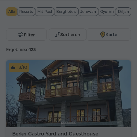
Armenien
Alle
Resorts
Mit Pool
Berghotels
Jerewan
Gyumri
Dilijan
T
Sortieren
Karte
Filter
Ergebnisse:
123
8/10
Berkri Gastro Yard and Guesthouse