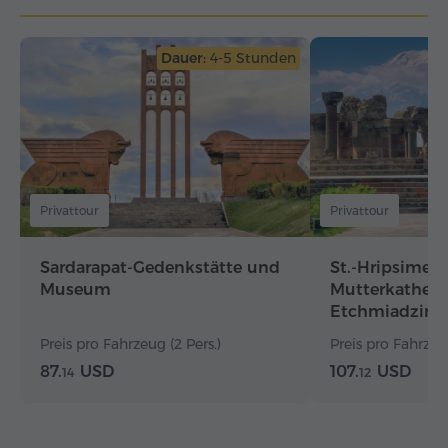
Dauer:
4-5 Stunden
Privattour
Privattour
Sardarapat-Gedenkstätte und
St.-Hripsime, 
Museum
Mutterkathedr
Etchmiadzin,
Preis pro Fahrzeug (2 Pers.)
Preis pro Fahrzeug
87.
USD
107.
USD
14
12