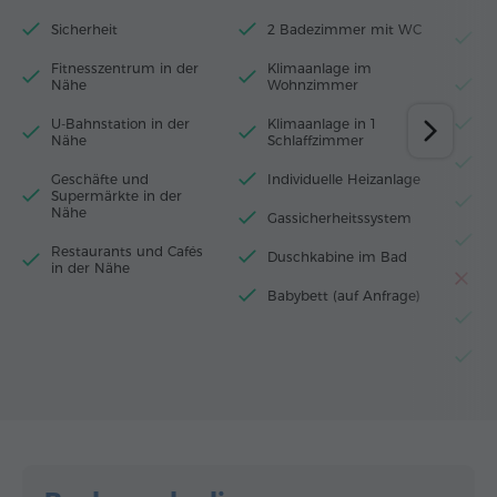
Sicherheit
2 Badezimmer mit WC
B
B
Fitnesszentrum in der
Klimaanlage im
Nähe
Wohnzimmer
H
U-Bahnstation in der
Klimaanlage in 1
W
Nähe
Schlaffzimmer
M
Geschäfte und
Individuelle Heizanlage
Supermärkte in der
K
Nähe
Gassicherheitssystem
E
Restaurants und Cafés
Duschkabine im Bad
in der Nähe
T
Babybett (auf Anfrage)
W
G