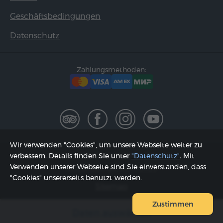
Geschäftsbedingungen
Datenschutz
Zahlungsmethoden:
Wir verwenden "Cookies", um unsere Webseite weiter zu
2002 - 2026, © "Hyur Service" GmbH;
verbessern. Details finden Sie unter
"Datenschutz"
. Mit
Verwenden unserer Webseite sind Sie einverstanden, dass
Aktualisiert am 10.08.2026
"Cookies" unsererseits benutzt werden.
Sitemap
Zustimmen
Daten auswählen