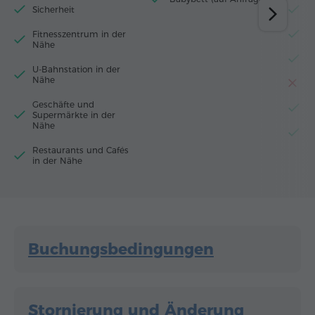
Sicherheit
W
Fitnesszentrum in der
M
Nähe
K
U-Bahnstation in der
Nähe
T
Geschäfte und
W
Supermärkte in der
Nähe
E
Restaurants und Cafés
in der Nähe
Buchungsbedingungen
Stornierung und Änderung