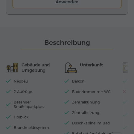
Anwenden
Beschreibung
Gebäude und
Unterkunft
Umgebung
Neubau
Balkon
Wi
2 Aufzüge
Badezimmer mit WC
S
Bezahlter
Zentralkühlung
T
Straßenparkplatz
Zentralheizung
B
Hofblick
B
Duschkabine im Bad
Brandmeldesystem
H
Babybett (auf Anfrage)