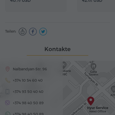
40.
USD
42.
USD
79
46
Teilen:
Kontakte
Nalbandyan-Str. 96
+374 10 54 60 40
+374 93 50 40 40
+374 98 40 50 89
+374 98 40 50 89