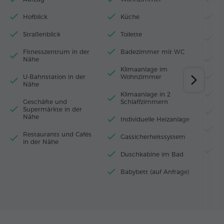
Hofblick
Küche
T
Straßenblick
Toilette
B
B
Fitnesszentrum in der
Badezimmer mit WC
Nähe
H
Klimaanlage im
U-Bahnstation in der
Wohnzimmer
W
Nähe
Klimaanlage in 2
M
Geschäfte und
Schlaffzimmern
Supermärkte in der
E
Nähe
Individuelle Heizanlage
W
Restaurants und Cafés
Gassicherheitssystem
in der Nähe
K
Duschkabine im Bad
G
Babybett (auf Anfrage)