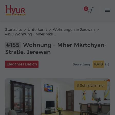
0
Startseite
Unterkunft
Wohnungen in Jerewan
#155 Wohnung - Mher Mkrtchyan-Straße
#155
Wohnung – Mher Mkrtchyan-
Straße, Jerewan
Elegantes Design
10/10
Bewertung
3 Schlafzimmer