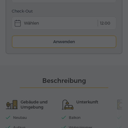
Check-Out
12:00
Anwenden
Beschreibung
Gebäude und
Unterkunft
Umgebung
Neubau
Balkon
Wi
Aufzug
Wohnzimmer
S