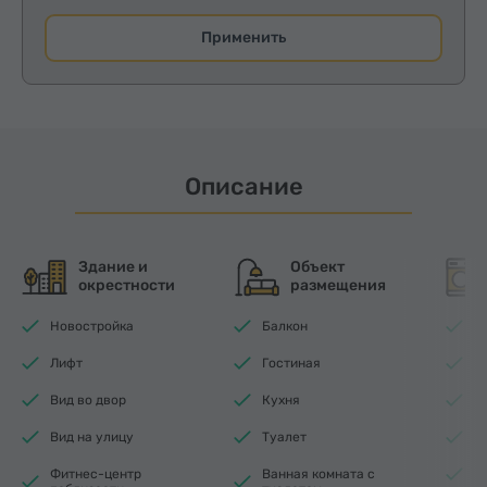
Применить
Описание
Здание и
Объект
окрестности
размещения
Новостройка
Балкон
Wi
Лифт
Гостиная
П
Вид во двор
Кухня
Т
Вид на улицу
Туалет
У
Фитнес-центр
Ванная комната с
Ф