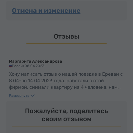
Отмена и изменение
Отзывы
Маргарита Александрова
Россия
08.04.2023
Хочу написать отзыв о нашей поездке в Ереван с
8.04-по 14.04.2023 года. работали с этой
фирмой, снимали квартиру на 4 человека, нам
было просторно и уютно в 4-рехкомнатной
Развернуть
квартире (цена на 1 человека меньше, чем если
бы мы снимали 4 одноместных номера в отеле),
Пожалуйста, поделитесь
отель нам бы обошелся в 25-30 тыс, а квартира в
своим отзывом
пересчете на 1 человека в 15 тыс. Квартиру
убирали сотрудники, как только обращались за
помощью с неполадками телевизора или вай