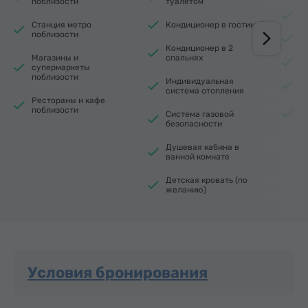
поблизости
туалетом
С
Станция метро
Кондиционер в гостиной
поблизости
М
Кондиционер в 2
Магазины и
спальнях
Эл
супермаркеты
поблизости
Индивидуальная
Э
система отопления
Рестораны и кафе
Г
поблизости
Система газовой
п
безопасности
Душевая кабина в
ванной комнате
Детская кровать (по
желанию)
Условия бронирования