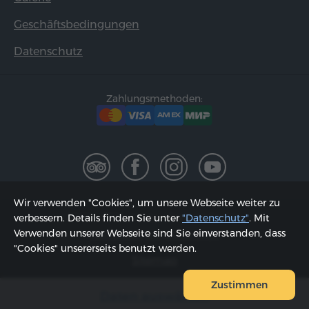
Geschäftsbedingungen
Datenschutz
Zahlungsmethoden:
Wir verwenden "Cookies", um unsere Webseite weiter zu
2002 - 2026, © "Hyur Service" GmbH;
verbessern. Details finden Sie unter
"Datenschutz"
. Mit
Verwenden unserer Webseite sind Sie einverstanden, dass
Aktualisiert am 09.08.2026
"Cookies" unsererseits benutzt werden.
Sitemap
Zustimmen
Daten auswählen