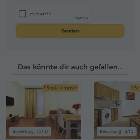
Senden
Das könnte dir auch gefallen...
1 Schlafzimmer
1 S
10/10
8/10
Bewertung
Bewertung