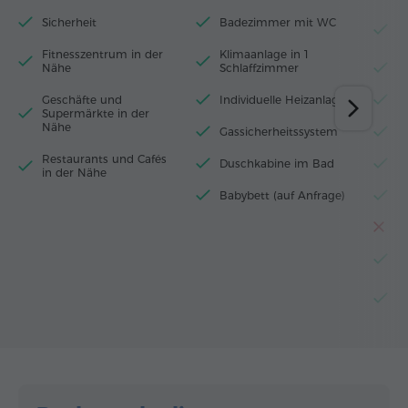
Sicherheit
Badezimmer mit WC
B
B
Fitnesszentrum in der
Klimaanlage in 1
Nähe
Schlaffzimmer
H
Geschäfte und
Individuelle Heizanlage
W
Supermärkte in der
Nähe
Gassicherheitssystem
M
Restaurants und Cafés
Duschkabine im Bad
K
in der Nähe
Babybett (auf Anfrage)
E
T
W
K
G