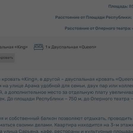
Площадь:
85
Расстояние от Площади Республики:
Расстояние от Оперного театра:
альная «King»
1 x Двуспальная «Queen»
кровать
кровать «King», в другой – двуспальная кровать «Queen
м на улице Арама удобной для семьи, двух пар или коллег
й, а дополнительное место за отдельную плату увеличив
к. До площади Республики – 750 м, до Оперного театра 
я и собственный балкон позволяют отдыхать, проводить
иматься своими делами. Квартира находится на 3-м этаж
 а улица Сарьяна, кафе, рестораны и культурные площад