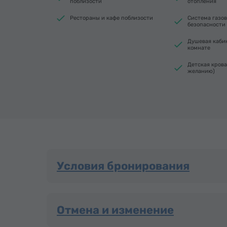
поблизости
отопления
Рестораны и кафе поблизости
Система газо
безопасности
Душевая каби
комнате
Детская крова
желанию)
Условия бронирования
Отмена и изменение