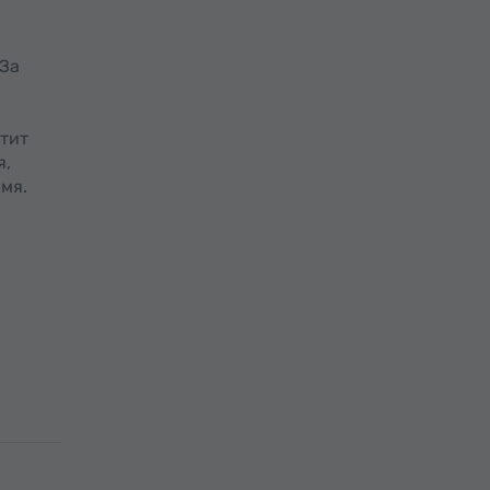
 За
етит
я,
мя.