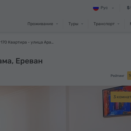
Рус
$
Проживание
Туры
Транспорт
#170 Квартира - улица Арама
ама, Ереван
1
Рейтинг
3 комна