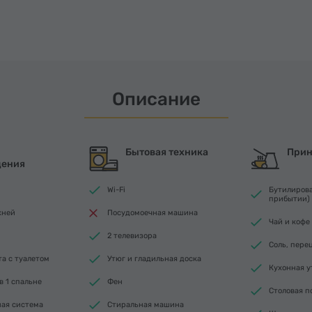
Описание
Бытовая техника
Прин
щения
Wi-Fi
Бутилирова
прибытии)
хней
Посудомоечная машина
Чай и кофе
2 телевизора
Соль, пере
а с туалетом
Утюг и гладильная доска
Кухонная у
в 1 спальне
Фен
Столовая п
ая система
Стиральная машина