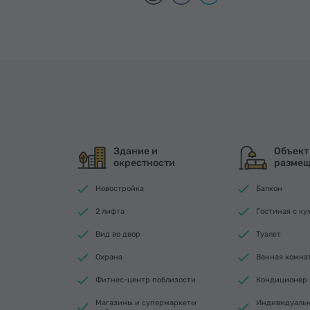
Здание и
Объект
окрестности
разме
Новостройка
Балкон
2 лифта
Гостиная с ку
Вид во двор
Туалет
Охрана
Ванная комнат
Фитнес-центр поблизости
Кондиционер 
Магазины и супермаркеты
Индивидуальн