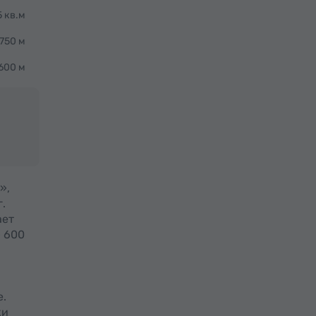
 кв.м
750 м
600 м
»,
.
ает
– 600
е.
ки