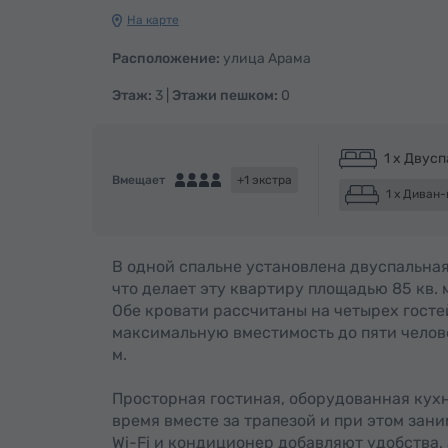
На карте
Расположение:
улица Арама
Этаж:
3 |
Этажи пешком:
0
1 x Двусп
Вмещает
+1 экстра
1 x Диван-
В одной спальне установлена двуспальная 
что делает эту квартиру площадью 85 кв. 
Обе кровати рассчитаны на четырех госте
максимальную вместимость до пяти челове
м.
Просторная гостиная, оборудованная кухн
время вместе за трапезой и при этом зан
Wi-Fi и кондиционер добавляют удобства,