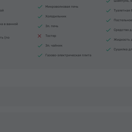
Шампунь, м
Микроволновая печь
вой
Туалетная 
Холодильник
Постельное
на в ванной
Эл. печь
Средство д
Тостер
ть (по
Жидкость 
Эл. чайник
Сушилка дл
Газово-электрическая плита