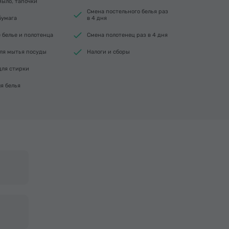
ыло, тапочки
Смена постельного белья раз
бумага
в 4 дня
 белье и полотенца
Смена полотенец раз в 4 дня
ля мытья посуды
Налоги и сборы
для стирки
я белья