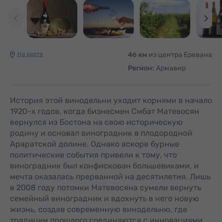
На карте
46 км
из центра Еревана
Регион:
Армавир
История этой винодельни уходит корнями в начало
1920-х годов, когда бизнесмен Смбат Матевосян
вернулся из Бостона на свою историческую
родину и основал виноградник в плодородной
Араратской долине. Однако вскоре бурные
политические события привели к тому, что
виноградник был конфискован большевиками, и
мечта оказалась прерванной на десятилетия. Лишь
в 2008 году потомки Матевосяна сумели вернуть
семейный виноградник и вдохнуть в него новую
жизнь, создав современную винодельню, где
традиции прошлого соединяются с инновациями