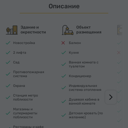
Описание
Здание и
Объект
окрестности
размещения
Новостройка
Балкон
Wi
2 лифта
Кухня
П
Сад
Ванная комната с
Т
туалетом
Противопожарная
У
система
Кондиционер
Ф
Охрана
Индивидуальная
система отопления
С
Станция метро
поблизости
Душевая кабина в
М
ванной комнате
Магазины и
Х
супермаркеты
Детская кровать (по
поблизости
желанию)
Э
Рестораны и кафе