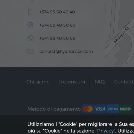
+374 93 50 40 40
+374 98 40 50 89
+374 98 40 50 89
contact@hyurservice.com
Chi siamo
Recensioni
FAQ
Contatti
Metodo di pagamento:
Utilizziamo i "Cookie" per migliorare la Sua e
più su "Cookie" nella sezione
"Privacy"
. Utiliz
2002 - 2026, © "Hyur Service" Ltd;
Aggiorna