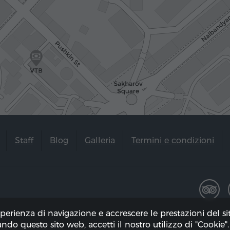
Staff
Blog
Galleria
Termini e condizioni
sperienza di navigazione e accrescere le prestazioni del s
zando questo sito web, accetti il ​​nostro utilizzo di "Cookie".
to il 07.08.2026