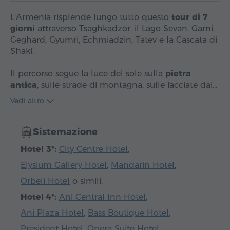
L'Armenia risplende lungo tutto questo
tour di 7
giorni
attraverso Tsaghkadzor, il Lago Sevan, Garni,
Geghard, Gyumri, Echmiadzin, Tatev e la Cascata di
Shaki.
Il percorso segue la luce del sole sulla
pietra
antica
, sulle strade di montagna, sulle facciate dai…
Vedi altro
Sistemazione
Hotel 3*:
City Centre Hotel
,
Elysium Gallery Hotel
,
Mandarin Hotel
,
Orbeli Hotel
o simili.
Hotel 4*:
Ani Central Inn Hotel
,
Ani Plaza Hotel
,
Bass Boutique Hotel
,
President Hotel
,
Opera Suite Hotel
,