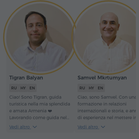
Tigran Balyan
Samvel Mkrtumyan
RU
HY
EN
RU
HY
EN
Ciao! Sono Tigran, guida
Ciao, sono Samvel. Con una
turistica nella mia splendida
formazione in relazioni
e amata Armenia ❤️
internazionali e storia, e anni
Lavorando come guida nel
di esperienza nel mettere in
mio Paese, condivido con
contatto persone di ogni
Vedi altro
Vedi altro
passione gentilezza, gioia e
provenienza, ho trasformato
sorrisi con i miei turisti. Ho
la mia passione per le storie