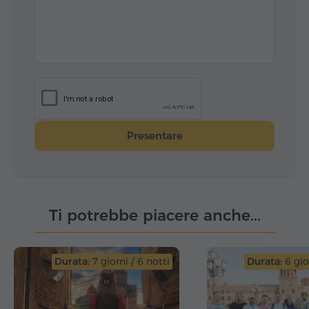
Presentare
Ti potrebbe piacere anche...
Durata:
7 giorni / 6 notti
Durata:
6 gior