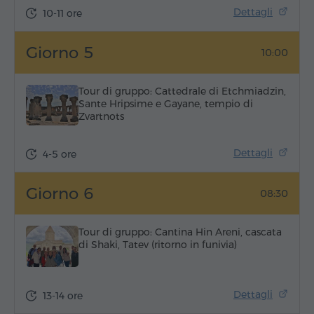
Dettagli
10-11 ore
Giorno 5
10:00
Tour di gruppo: Cattedrale di Etchmiadzin,
Sante Hripsime e Gayane, tempio di
Zvartnots
Dettagli
4-5 ore
Giorno 6
08:30
Tour di gruppo: Cantina Hin Areni, cascata
di Shaki, Tatev (ritorno in funivia)
Dettagli
13-14 ore