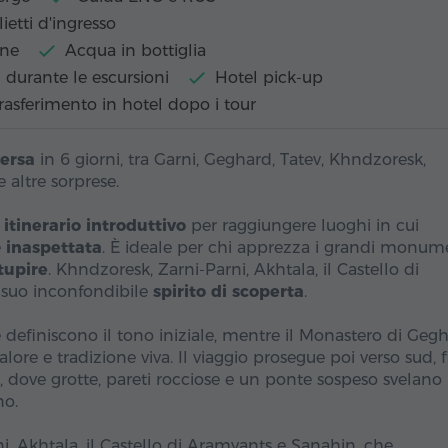
lietti d'ingresso
one
Acqua in bottiglia
 durante le escursioni
Hotel pick-up
rasferimento in hotel dopo i tour
versa
in 6 giorni, tra Garni, Geghard, Tatev, Khndzoresk,
altre sorprese.
 itinerario introduttivo
per raggiungere luoghi in cui
e
inaspettata
. È ideale per chi apprezza i grandi monume
tupire
. Khndzoresk, Zarni-Parni, Akhtala, il Castello di
 suo inconfondibile
spirito di scoperta
.
re definiscono il tono iniziale, mentre il Monastero di Geg
ore e tradizione viva. Il viaggio prosegue poi verso sud, 
 dove grotte, pareti rocciose e un ponte sospeso svelano 
no.
, Akhtala, il Castello di Aramyants e Sanahin, che