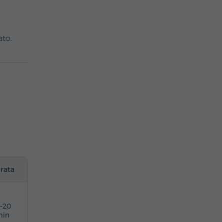
ato.
rata
5-20
in