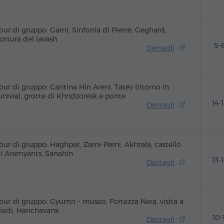
our di gruppo: Garni, Sinfonia di Pietre, Geghard,
ottura del lavash
5-
Dettagli
our di gruppo: Cantina Hin Areni, Tatev (ritorno in
univia), grotte di Khndzoresk e ponte
14-
Dettagli
our di gruppo: Haghpat, Zarni-Parni, Akhtala, castello
i Aramyants, Sanahin
13-
Dettagli
our di gruppo: Gyumri – museo, Fortezza Nera, visita a
iedi, Harichavank
10-
Dettagli