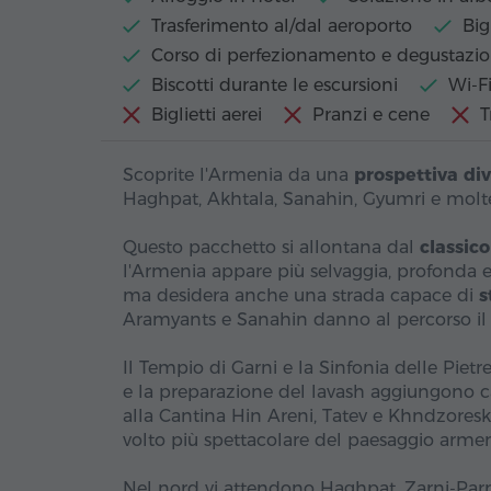
Trasferimento al/dal aeroporto
Big
Corso di perfezionamento e degustazi
Biscotti durante le escursioni
Wi-Fi
Biglietti aerei
Pranzi e cene
T
Scoprite l'Armenia da una
prospettiva di
Haghpat, Akhtala, Sanahin, Gyumri e molte 
Questo pacchetto si allontana dal
classico
l'Armenia appare più selvaggia, profonda 
ma desidera anche una strada capace di
s
Aramyants e Sanahin danno al percorso il
Il Tempio di Garni e la Sinfonia delle Piet
e la preparazione del lavash aggiungono cal
alla Cantina Hin Areni, Tatev e Khndzoresk,
volto più spettacolare del paesaggio arme
Nel nord vi attendono Haghpat, Zarni-Parni