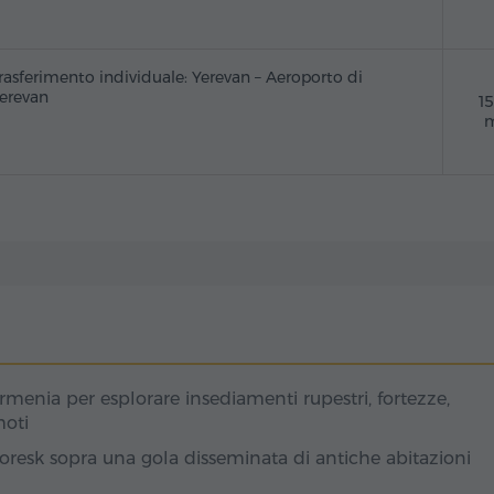
rasferimento individuale: Yerevan – Aeroporto di
erevan
1
m
Armenia per esplorare insediamenti rupestri, fortezze,
moti
oresk sopra una gola disseminata di antiche abitazioni