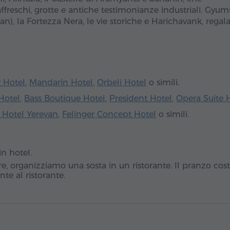
ffreschi, grotte e antiche testimonianze industriali. Gyumr
n), la Fortezza Nera, le vie storiche e Harichavank, regal
y Hotel
,
Mandarin Hotel
,
Orbeli Hotel
o simili.
Hotel
,
Bass Boutique Hotel
,
President Hotel
,
Opera Suite 
 Hotel Yerevan
,
Felinger Concept Hotel
o simili.
in hotel.
ore, organizziamo una sosta in un ristorante. Il pranzo cos
te al ristorante.