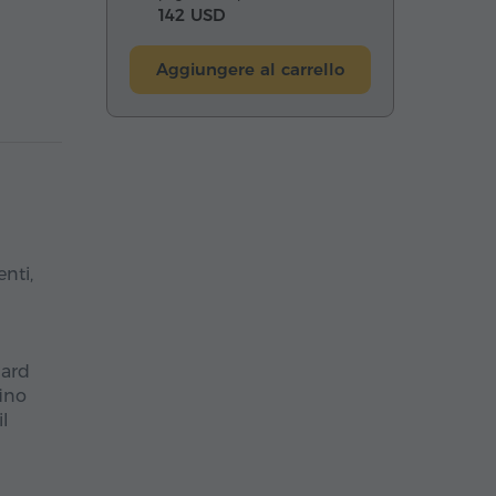
142 USD
Aggiungere al carrello
nti,
hard
fino
il