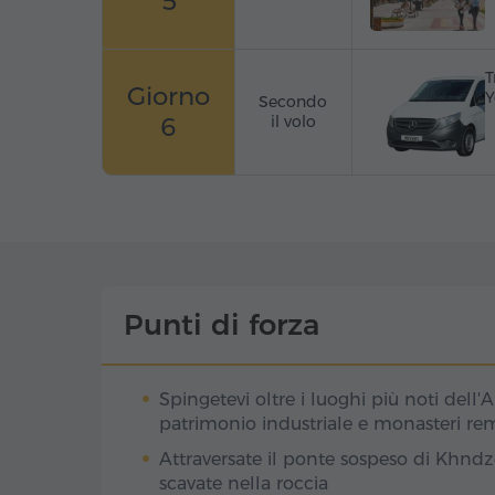
5
T
Giorno
Y
Secondo
6
il volo
Punti di forza
Spingetevi oltre i luoghi più noti dell'
patrimonio industriale e monasteri re
Attraversate il ponte sospeso di Khndz
scavate nella roccia