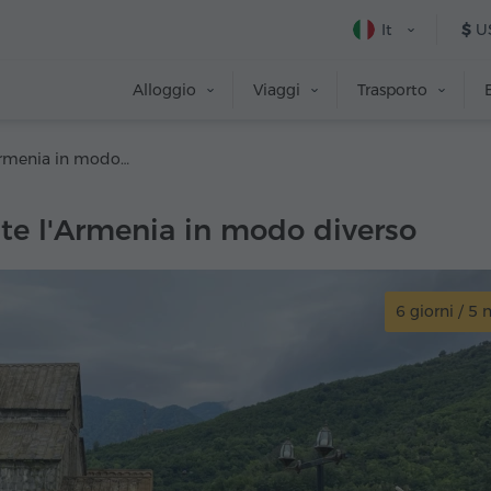
It
$
U
Alloggio
Viaggi
Trasporto
Scoprite l'Armenia in modo diverso
te l'Armenia in modo diverso
6 giorni / 5 