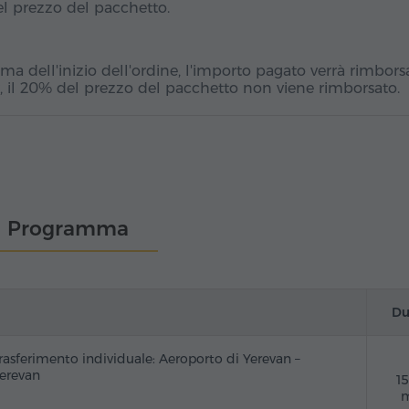
el prezzo del pacchetto.
a dell'inizio dell'ordine, l'importo pagato verrà rimbors
, il 20% del prezzo del pacchetto non viene rimborsato.
Programma
Du
rasferimento individuale: Aeroporto di Yerevan –
erevan
1
m