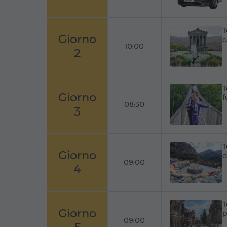
T
Giorno
c
10:00
2
T
Giorno
f
08:30
3
T
Giorno
d
09:00
4
T
Giorno
p
09:00