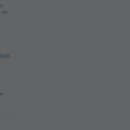
i,
a un
Hotel
ta