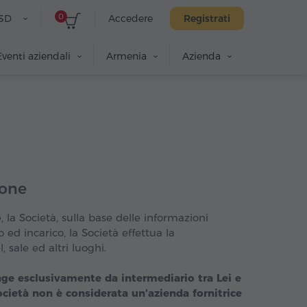
0
SD
Accedere
Registrati
Eventi aziendali
Armenia
Azienda
ione
, la Società, sulla base delle informazioni
 ed incarico, la Società effettua la
 sale ed altri luoghi.
nge esclusivamente da intermediario tra Lei e
 Società non è considerata un'azienda fornitrice