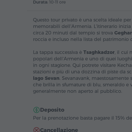
Durata:
10-11 ore
Questo tour privato è una scelta ideale per 
memorabili dell'Armenia. L'itinerario inizi
circa 20 minuti dal tempio si trova
Gegha
roccia e incluso nella lista del patrimoni
La tappa successiva è
Tsaghkadzor
, il cui
popolari dell'Armenia e uno di quei luogh
in ogni stagione. Qui potrete visitare Kecha
stazioni e più di una dozzina di piste da sci
lago Sevan
. Sevanavank, maestosamente sit
che brilla in sfumature di blu, smeraldo e 
generalmente non aperto al pubblico.
Deposito
Per la prenotazione basta pagare il 15% del
Cancellazione