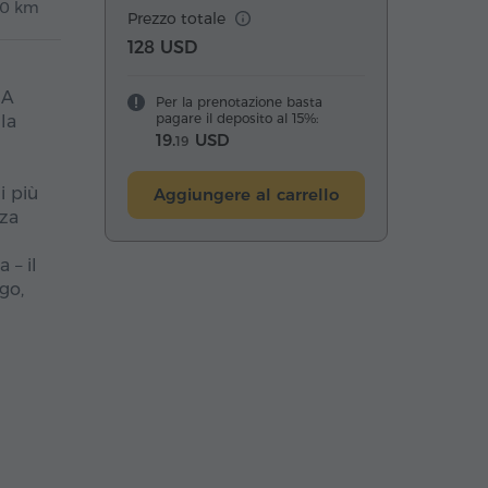
30 km
Prezzo totale
128 USD
 A
Per la prenotazione basta
pagare il deposito al 15%:
la
19.
USD
19
i più
Aggiungere al carrello
zza
 – il
go,