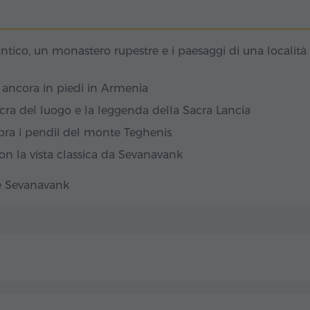
aghkadzor – moderna
ù suggestivi del
 dei fiori", sembra
ntico, un monastero rupestre e i paesaggi di una località 
ha mantenuto: in
 dai colori vivaci dei
no in un regno
 ancora in piedi in Armenia
i: Funivia di Tsaghkadzor
acra del luogo e la leggenda della Sacra Lancia
elle località montane
è diventata simbolo
opra i pendii del monte Teghenis
ci. Corre lungo il
on la vista classica da Sevanavank
s, collegando cinque
ina di piste da sci di
re Sevanavank
el 1967, quando i primi
 e atleti verso le
li: Monastero di Kecharis
hkadzor, circondato
e, sorge il
pirituale
isalgono all'XI-XIII
omplesso venne
o di fede e di