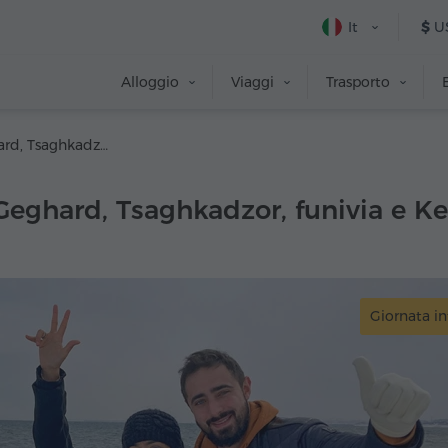
It
$
U
Alloggio
Viaggi
Trasporto
Garni, Geghard, Tsaghkadzor, funivia e Kecharis, lago Sevan, Sevanavank
Geghard, Tsaghkadzor, funivia e Ke
Giornata in