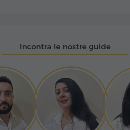
tro chiese e due
Dettagli: Lago Sevan
ronta dei secoli e
menia, si trova il
 narteci divenne il
ione, che batte al
Pahlavuni – illustre
da narra che qui un
ero, il cui nome è
ché il cielo non versò
na.
 per donare all'uomo
Incontra le nostre guide
 Monastero di Sevanavank
go Sevan si apre una
la si eleva dalle
pli. Qui, nell'anno
iglia del re Ashot
di Sevanavank –
'Armenia.