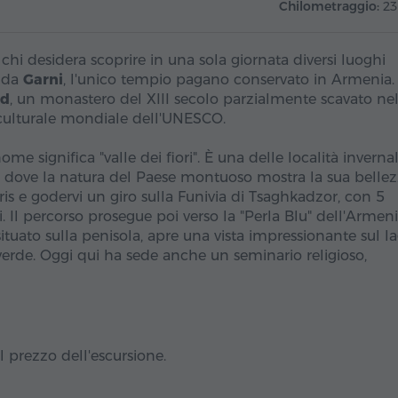
Chilometraggio:
2
chi desidera scoprire in una sola giornata diversi luoghi
a da
Garni
, l'unico tempio pagano conservato in Armenia.
rd
, un monastero del XIII secolo parzialmente scavato nel
o culturale mondiale dell'UNESCO.
 nome significa "valle dei fiori". È una delle località invernal
i dove la natura del Paese montuoso mostra la sua belle
ris e godervi un giro sulla Funivia di Tsaghkadzor, con 5
. Il percorso prosegue poi verso la "Perla Blu" dell'Armenia
uato sulla penisola, apre una vista impressionante sul la
verde. Oggi qui ha sede anche un seminario religioso,
 prezzo dell'escursione.