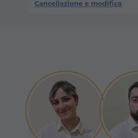
Cancellazione e modifica
sapere. Il complesso comprende quat
narteci, ciascuno dei quali porta l'imp
In alto, tra le catene montuose dell'Ar
l'arte dei maestri costruttori. Uno dei
lago Sevan – il cuore azzurro della naz
luogo di sepoltura di Magistros Grigor 
ritmo del vento e del sole. La leggen
Vedi altro
uomo di Stato e fondatore del monast
tempo si stendeva una valle verde, fin
scolpito per sempre nella storia arme
le sue lacrime, riempiendola d'acqua
8. Monastero di Sevanavank
un tesoro inestimabile.
50-60 min
Dettagli:
Dalla sponda nord-occidentale del la
vista che lascia senza fiato: una peniso
acque lucenti, coronata da antichi tem
Vedi altro
874, per volontà della regina Mariam, f
Bagratuni, fu costruito il monastero 
custode spirituale della perla blu dell