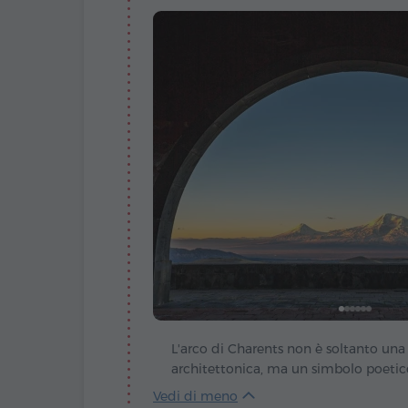
L'arco di Charents non è soltanto una
architettonica, ma un simbolo poetic
l'Armenia e per il suo emblema sacro 