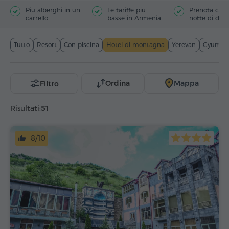
Più alberghi in un
Le tariffe più
Prenota con s
carrello
basse in Armenia
notte di depo
Tutto
Resort
Con piscina
Hotel di montagna
Yerevan
Gyumri
Ordina
Mappa
Filtro
Risultati:
51
8/10