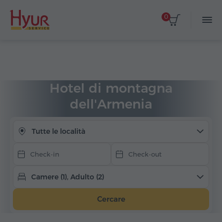
0
Seleziona le date
Home
Alloggio
Hotel in Armenia
Hotel di montagna
Hotel di montagna
dell'Armenia
Tutte le località
Camere (1), Adulto (2)
Cercare