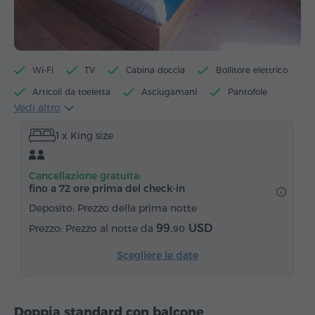
Wi-Fi
TV
Cabina doccia
Bollitore elettrico
Articoli da toeletta
Asciugamani
Pantofole
Vedi altro
Asciugacapelli
Riscaldamento
1 x King size
Armadio/Guardaroba
Sedia
Telefono
Servizio sveglia
Canali satellitari
Cancellazione gratuita:
Pavimenti in parquet
Frigorifero
fino a 72 ore prima del check‑in
Acqua in bottiglia
Tè/Caffè
Deposito: Prezzo della prima notte
99.
USD
Prezzo al notte da
90
Scegliere le date
Doppia standard con balcone