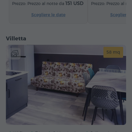
151 USD
Prezzo al notte da
Prezzo al no
Scegliere le date
Scegliere 
Villetta
58 mq