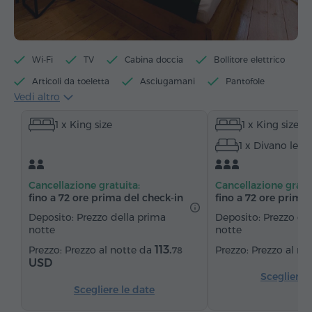
Wi-Fi
TV
Cabina doccia
Bollitore elettrico
Articoli da toeletta
Asciugamani
Pantofole
Vedi altro
Asciugacapelli
Riscaldamento
1 x King size
1 x King size
Armadio/Guardaroba
Zona salotto
Tavolo
1 x Divano lett
Divano
Sedia
Telefono
Servizio sveglia
Canali satellitari
Pavimenti in parquet
Cancellazione gratuita:
Cancellazione gratu
Frigorifero
Acqua in bottiglia
Tè/Caffè
fino a 72 ore prima del check‑in
fino a 72 ore prima 
Deposito: Prezzo della prima
Deposito: Prezzo de
notte
notte
113.
Prezzo al notte da
Prezzo al no
78
USD
Scegliere 
Scegliere le date