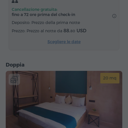
Servizio sveglia
Canali satellitari
Cancellazione gratuita:
Pavimenti in parquet
Frigorifero
fino a 72 ore prima del check‑in
Acqua in bottiglia
Tè/Caffè
Deposito: Prezzo della prima notte
88.
USD
Prezzo al notte da
80
Scegliere le date
Doppia
20 mq