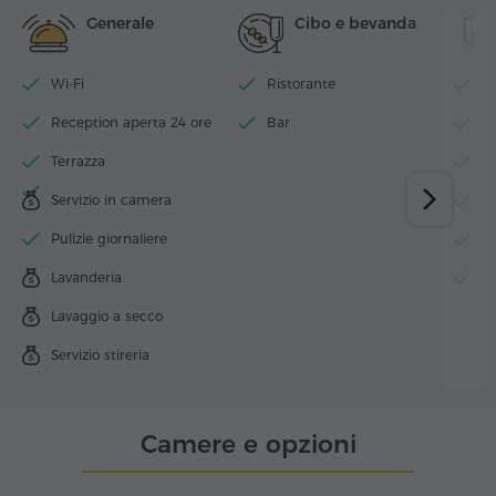
Generale
Cibo e bevanda
Wi-Fi
Ristorante
P
Reception aperta 24 ore
Bar
N
Terrazza
D
Servizio in camera
24
Pulizie giornaliere
A
Lavanderia
Es
Lavaggio a secco
Servizio stireria
Camere e opzioni