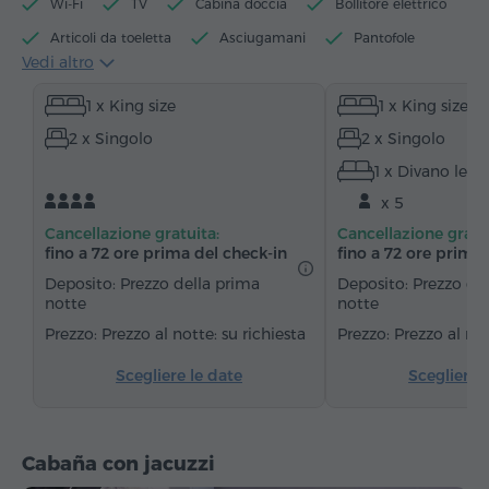
Wi-Fi
TV
Cabina doccia
Bollitore elettrico
Articoli da toeletta
Asciugamani
Pantofole
Vedi altro
Asciugacapelli
Riscaldamento
1 x King size
1 x King size
Armadio/Guardaroba
Zona salotto
Zona pranzo
2 x Singolo
2 x Singolo
Tavolo da pranzo
Divano
Sedia
Telefono
1 x Divano lett
Servizio sveglia
Canali satellitari
x 5
Pavimenti in parquet
Cucinino
Frigorifero
Cancellazione gratuita:
Cancellazione gratu
Acqua in bottiglia
Tè/Caffè
fino a 72 ore prima del check‑in
fino a 72 ore prima 
Deposito: Prezzo della prima
Deposito: Prezzo de
notte
notte
Prezzo al notte: su richiesta
Prezzo al not
Scegliere le date
Scegliere 
Cabaña con jacuzzi