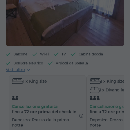
Balcone
Wi-Fi
TV
Cabina doccia
Bollitore elettrico
Articoli da toeletta
Vedi altro
Asciugamani
Accappatoio
Pantofole
1 x King size
1 x King size
Asciugacapelli
Riscaldamento
1 x Divano lett
Armadio/Guardaroba
Tavolo
Divano
Sedia
Telefono
Servizio sveglia
Cancellazione gratuita:
Cancellazione gratu
Canali satellitari
Pavimenti in parquet
fino a 72 ore prima del check‑in
fino a 72 ore prima 
Frigorifero
Acqua in bottiglia
Tè/Caffè
Deposito: Prezzo della prima
Deposito: Prezzo de
notte
notte