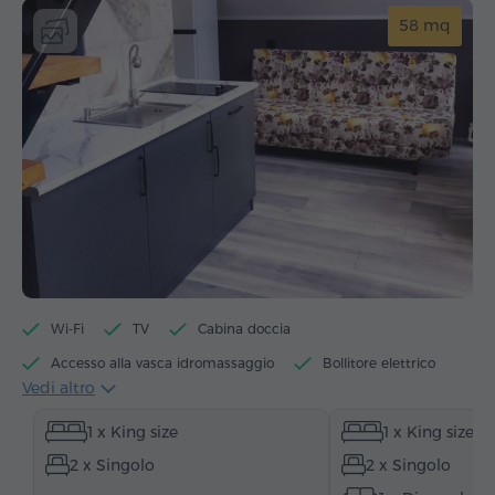
58 mq
Wi-Fi
TV
Cabina doccia
Accesso alla vasca idromassaggio
Bollitore elettrico
Vedi altro
Articoli da toeletta
Asciugamani
Pantofole
1 x King size
1 x King size
Asciugacapelli
Riscaldamento
2 x Singolo
2 x Singolo
Armadio/Guardaroba
Zona salotto
Zona pranzo