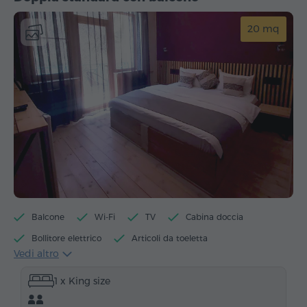
20 mq
Balcone
Wi-Fi
TV
Cabina doccia
Bollitore elettrico
Articoli da toeletta
Vedi altro
Asciugamani
Pantofole
Asciugacapelli
1 x King size
Riscaldamento
Armadio/Guardaroba
Tavolo
Sedia
Telefono
Servizio sveglia