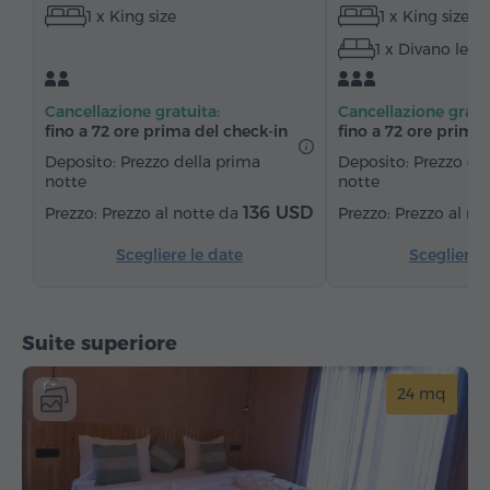
1 x King size
1 x King size
Riscaldamento
Armadio/Guardaroba
1 x Divano lett
Zona salotto
Tavolo
Divano
Sedia
Telefono
Servizio sveglia
Pavimenti in parquet
Cancellazione gratuita:
Cancellazione gratu
Frigorifero
Acqua in bottiglia
Tè/Caffè
fino a 72 ore prima del check‑in
fino a 72 ore prima 
Deposito: Prezzo della prima
Deposito: Prezzo de
notte
notte
136 USD
Prezzo al notte da
Prezzo al no
Scegliere le date
Scegliere 
Suite superiore
24 mq