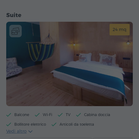
Suite
24 mq
Balcone
Wi-Fi
TV
Cabina doccia
Bollitore elettrico
Articoli da toeletta
Vedi altro
Asciugamani
Pantofole
Asciugacapelli