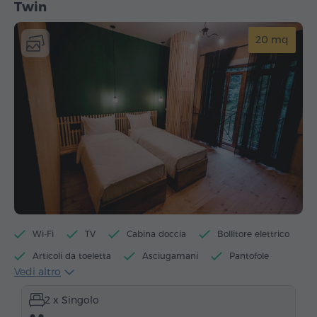
Twin
20 mq
Wi-Fi
TV
Cabina doccia
Bollitore elettrico
Articoli da toeletta
Asciugamani
Pantofole
Vedi altro
Asciugacapelli
Riscaldamento
2 x Singolo
Armadio/Guardaroba
Tavolo
Telefono