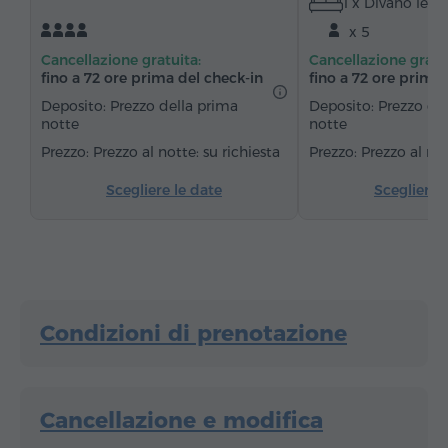
1 x Divano lett
Tavolo da pranzo
Divano
Sedia
Telefono
x 5
Servizio sveglia
Canali satellitari
Cancellazione gratuita:
Cancellazione gratu
Pavimenti in parquet
Cucinino
Frigorifero
fino a 72 ore prima del check‑in
fino a 72 ore prima 
Acqua in bottiglia
Tè/Caffè
Deposito: Prezzo della prima
Deposito: Prezzo de
notte
notte
Prezzo al notte: su richiesta
Prezzo al not
Scegliere le date
Scegliere 
Condizioni di prenotazione
Cancellazione e modifica