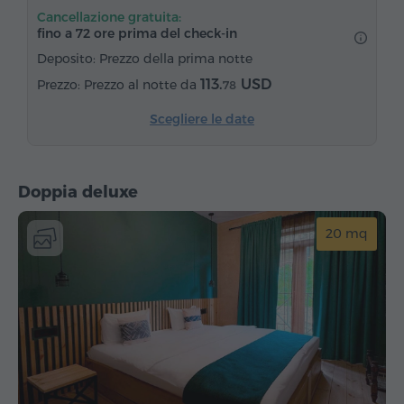
Cancellazione gratuita:
Canali satellitari
Pavimenti in parquet
fino a 72 ore prima del check‑in
Frigorifero
Acqua in bottiglia
Tè/Caffè
Deposito: Prezzo della prima notte
113.
USD
Prezzo al notte da
78
Scegliere le date
Doppia deluxe
20 mq