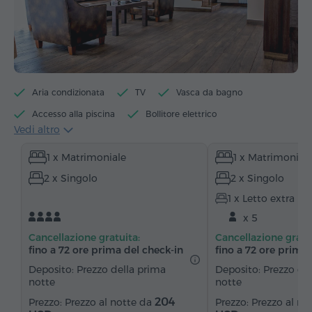
Aria condizionata
TV
Vasca da bagno
Accesso alla piscina
Bollitore elettrico
Vedi altro
Articoli da toeletta
Asciugamani
Accappatoio
1 x Matrimoniale
1 x Matrimonial
Pantofole
Asciugacapelli
Scrivania
2 x Singolo
2 x Singolo
Zona salotto
Zona pranzo
Tavolo da pranzo
1 x Letto extra
Tavolo
Divano
Poltrona
Sedia
x 5
Telefono
Moquette
Pavimenti in parquet
Cancellazione gratuita:
Cancellazione gratu
Cucinino
Frigorifero
Acqua in bottiglia
fino a 72 ore prima del check‑in
fino a 72 ore prima 
Deposito: Prezzo della prima
Deposito: Prezzo de
notte
notte
204
Prezzo al notte da
Prezzo al no