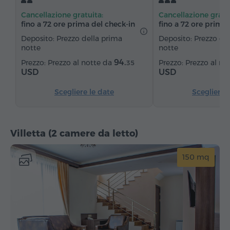
Acqua in bottiglia
Cancellazione gratuita:
Cancellazione gratu
fino a 72 ore prima del check‑in
fino a 72 ore prima 
Deposito: Prezzo della prima
Deposito: Prezzo de
notte
notte
94.
Prezzo al notte da
Prezzo al no
35
USD
USD
Scegliere le date
Scegliere 
Villetta (2 camere da letto)
150 mq