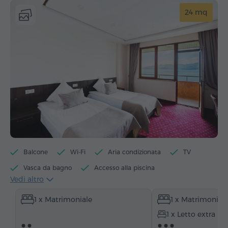
24 mq
Balcone
Wi-Fi
Aria condizionata
TV
Vasca da bagno
Accesso alla piscina
Vedi altro
Articoli da toeletta
Asciugamani
Accappatoio
1 x Matrimoniale
1 x Matrimonial
Pantofole
Asciugacapelli
Scrivania
Sedia
1 x Letto extra
Telefono
Moquette
Frigorifero