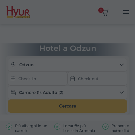
0
Seleziona le date
Home
Alloggio
Hotel in Armenia
Odzun
Hotel a Odzun
Odzun
Camere (1), Adulto (2)
Cercare
Più alberghi in un
Le tariffe più
Prenota con s
carrello
basse in Armenia
notte di depo