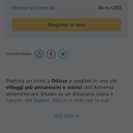
Prezzo al notte da
24.
USD
98
Scegliere le date
Condividere:
Prenota un hotel a
Odzun
e svegliati in uno dei
villaggi più pittoreschi e storici
dell'Armenia
settentrionale. Situato su un altopiano sopra il
canyon del Debed, Odzun è noto per la sua
maestosa
basilica del VII secolo
e le splendide
viste panoramiche
. È una destinazione ideale per i
Vedi altro
viaggiatori che cercano un
soggiorno autentico
e
tranquillo lontano dai principali centri turistici della