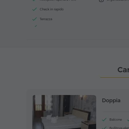
Check in rapido
Terrazza
Ca
Doppia
Balcone
Bollitore elet