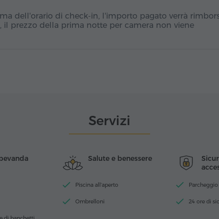
ma dell'orario di check-in, l'importo pagato verrà rimbors
, il prezzo della prima notte per camera non viene
Servizi
 bevanda
Salute e benessere
Sicu
acces
Piscina all'aperto
Parcheggio
Ombrelloni
24 ore di si
 di banchetti