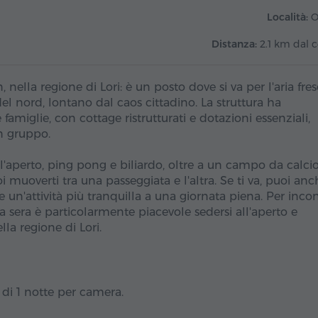
Località:
O
Distanza:
2.1 km dal 
nella regione di Lori: è un posto dove si va per l'aria fresc
el nord, lontano dal caos cittadino. La struttura ha
famiglie, con cottage ristrutturati e dotazioni essenziali,
n gruppo.
ll'aperto, ping pong e biliardo, oltre a un campo da calci
 muoverti tra una passeggiata e l'altra. Se ti va, puoi anc
 un'attività più tranquilla a una giornata piena. Per incon
a sera è particolarmente piacevole sedersi all'aperto e
lla regione di Lori.
 di 1 notte per camera.