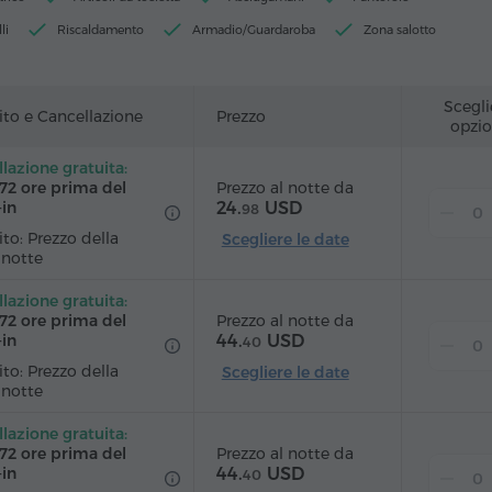
li
Riscaldamento
Armadio/Guardaroba
Zona salotto
Poltrona
Servizio sveglia
Canali satellitari
Moquette
 parquet
Frigorifero
Acqua in bottiglia
Ferro da stiro con asse
Scegli
to e Cancellazione
Prezzo
opzio
lazione gratuita:
Prezzo al notte da
 72 ore prima del
24.
USD
‑in
98
to: Prezzo della
Scegliere le date
 notte
lazione gratuita:
Prezzo al notte da
 72 ore prima del
44.
USD
‑in
40
to: Prezzo della
Scegliere le date
 notte
lazione gratuita:
Prezzo al notte da
 72 ore prima del
44.
USD
‑in
40