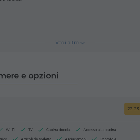
Vedi altro
mere e opzioni
22-2
Wi-Fi
TV
Cabina doccia
Accesso alla piscina
trico
Articoli da toeletta
Asciugamani
Pantofole