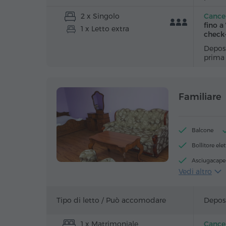
2 x Singolo
Cancel
fino a
1 x Letto extra
check
Deposi
prima
Familiare
Balcone
Bollitore elet
Asciugacapel
Vedi altro
Tavolo
Pavimenti in
Tipo di letto /
Può accomodare
Deposi
1 x Matrimoniale
Cancel