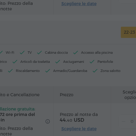
to: Prezzo della
Scegliere le date
 notte
22-2
Wi-Fi
TV
Cabina doccia
Accesso alla piscina
trico
Articoli da toeletta
Asciugamani
Pantofole
li
Riscaldamento
Armadio/Guardaroba
Zona salotto
Poltrona
Servizio sveglia
Canali satellitari
Moquette
 parquet
Frigorifero
Acqua in bottiglia
Ferro da stiro con asse
Scegli
to e Cancellazione
Prezzo
opzio
lazione gratuita:
Prezzo al notte da
 72 ore prima del
44.
USD
‑in
40
to: Prezzo della
Scegliere le date
 notte