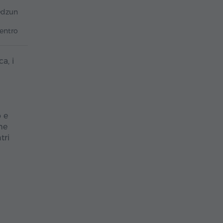
dzun
centro
a, i
o e
he
tri