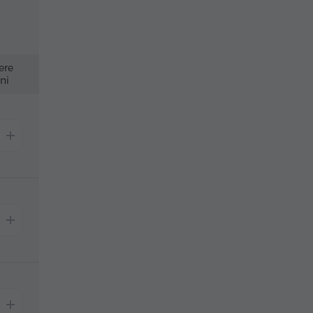
ere
ni