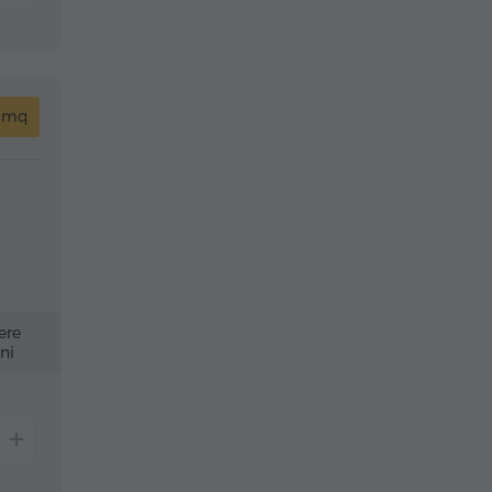
3 mq
ere
ni