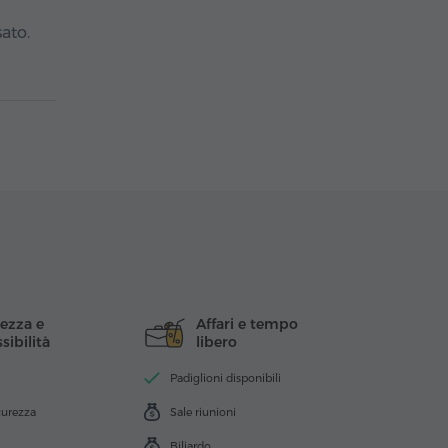
ato.
rezza e
Affari e tempo
sibilità
libero
Padiglioni disponibili
curezza
Sale riunioni
Biliardo