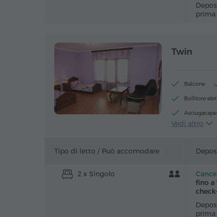
Deposi
prima
Twin
Balcone
Bollitore elet
Asciugacapel
Vedi altro
Tavolo
Pavimenti in
Tipo di letto /
Può accomodare
Deposi
2 x Singolo
Cancel
fino a
check
Deposi
prima