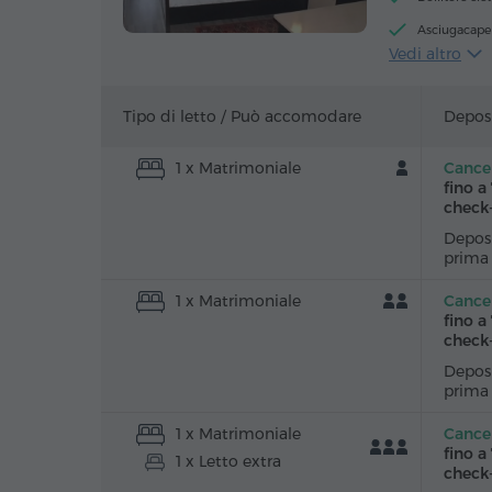
Asciugacapel
Vedi altro
Tavolo
Pavimenti in
Tipo di letto /
Può accomodare
Deposi
1 x Matrimoniale
Cancel
fino a
check
Deposi
prima
1 x Matrimoniale
Cancel
fino a
check
Deposi
prima
1 x Matrimoniale
Cancel
fino a
1 x Letto extra
check