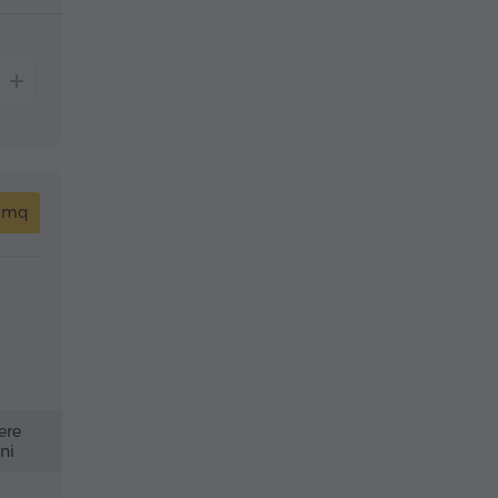
 mq
ere
ni