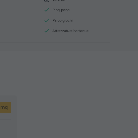
Ping-pong
Parco giochi
Attrezzature barbecue
3 mq