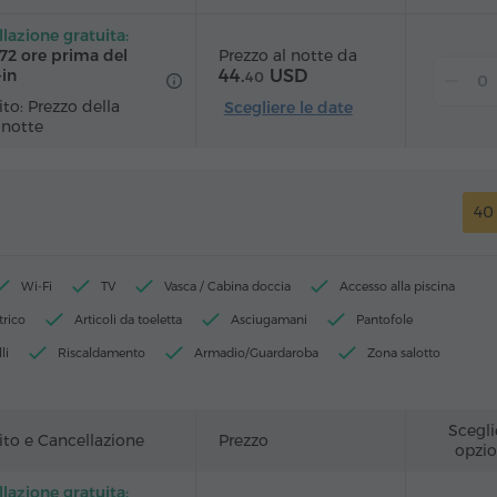
lazione gratuita:
Prezzo al notte da
 72 ore prima del
44.
USD
‑in
40
to: Prezzo della
Scegliere le date
 notte
40
Wi-Fi
TV
Vasca / Cabina doccia
Accesso alla piscina
trico
Articoli da toeletta
Asciugamani
Pantofole
li
Riscaldamento
Armadio/Guardaroba
Zona salotto
Divano
Servizio sveglia
Canali satellitari
Moquette
 parquet
Frigorifero
Acqua in bottiglia
Ferro da stiro con asse
Scegli
to e Cancellazione
Prezzo
opzio
lazione gratuita: