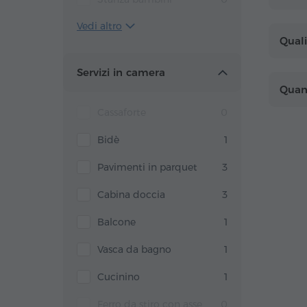
Vedi altro
Quali
Servizi in camera
Quant
Cassaforte
0
Bidè
1
Pavimenti in parquet
3
Cabina doccia
3
Balcone
1
Vasca da bagno
1
Cucinino
1
Ferro da stiro con asse
0