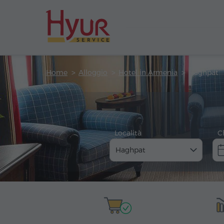
Home
Alloggio
Hotel in Armenia
Haghpat
Località
C
Haghpat