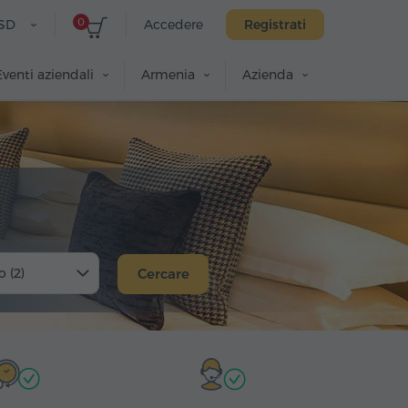
0
SD
Accedere
Registrati
Eventi aziendali
Armenia
Azienda
o (2)
Cercare