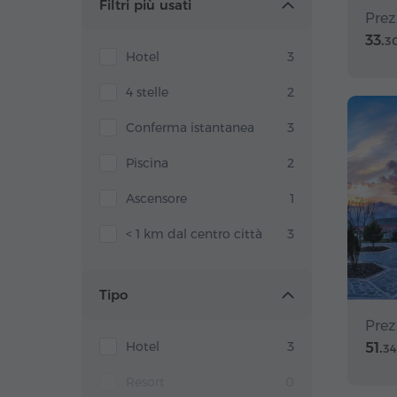
Filtri più usati
Prez
33.
3
Hotel
3
4 stelle
2
Conferma istantanea
3
Piscina
2
Ascensore
1
< 1 km dal centro città
3
Tipo
Prez
Hotel
3
51.
34
Resort
0