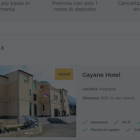
e più basse in
Prenota con solo 1
Cancella
menia
notte di deposito
en
:
3
Hotel
Gayane Hotel
Località:
Haghpat
Distanza:
900 m dal centro
Ascensore
Wi-Fi
Piscina al coperto
Cot