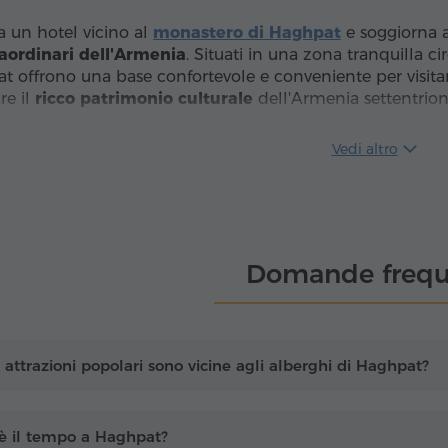
a un hotel vicino al
monastero di Haghpat
e soggiorna 
raordinari dell'Armenia
. Situati in una zona tranquilla 
t offrono una base confortevole e conveniente per visit
re il
ricco patrimonio culturale
dell'Armenia settentrion
tra
accoglienti sistemazioni
vicino a Haghpat con i servi
Vedi altro
alla
facile prenotazione
e alla conferma istantanea, piani
endoti di concentrarti sulla scoperta del monastero di H
destinazione storica.
Domande frequ
 attrazioni popolari sono vicine agli alberghi di Haghpat?
è il tempo a Haghpat?