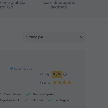
zione gratuita
Team di supporto
tro 72h
dedicato
Ordina per
Hotel
Hotel
Sulla mappa
10/10
Rating
4 stelle
Centro fitness
Piscina all'aperto
tage disponibili
Colazione
Parcheggio