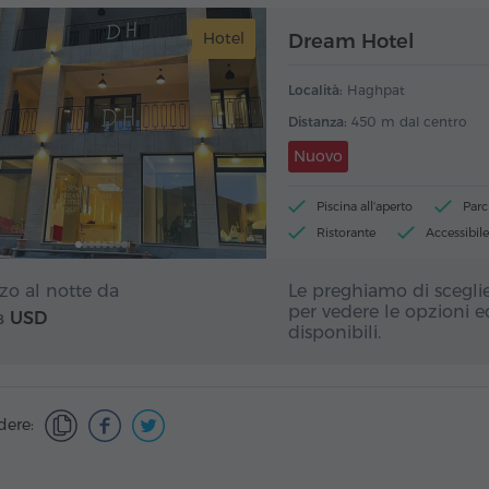
Hotel
Dream Hotel
Località:
Haghpat
Distanza:
450 m dal centro
Nuovo
Piscina all'aperto
Parc
Ristorante
Accessibile 
zo al notte da
Le preghiamo di sceglie
per vedere le opzioni ed
USD
8
disponibili.
dere: