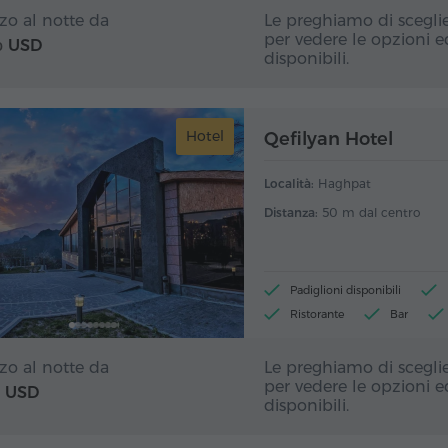
zo al notte da
Le preghiamo di sceglie
per vedere le opzioni ed
USD
0
disponibili.
Hotel
Qefilyan Hotel
Località:
Haghpat
Distanza:
50 m dal centro
Padiglioni disponibili
Ristorante
Bar
zo al notte da
Le preghiamo di sceglie
per vedere le opzioni ed
USD
disponibili.