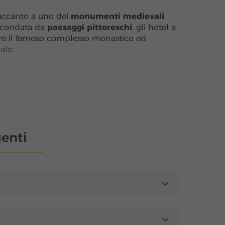
accanto a uno dei
monumenti medievali
circondata da
paesaggi pittoreschi
, gli hotel a
are il famoso complesso monastico ed
ale.
zi necessari per un soggiorno piacevole.
ficare il tuo viaggio è semplice,
aghpat e di goderti l'
atmosfera serena
di
enti