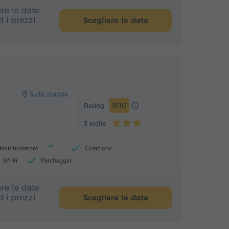
re le date
Scegliere le date
 i prezzi
Hotel
Hotel
Sulla mappa
9/10
Rating
3 stelle
Non fumatore
Colazione
Wi-Fi
Parcheggio
re le date
Scegliere le date
 i prezzi