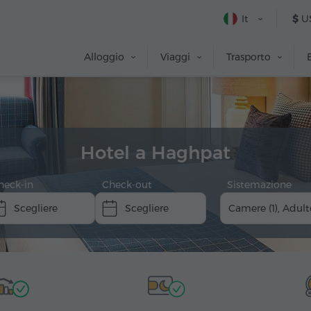
It
$
U
Alloggio
Viaggi
Trasporto
Hotel a Haghpat
heck-in
Check-out
Sistemazione
Camere (1), Adult