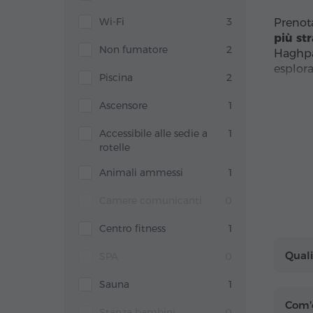
Wi-Fi
3
Prenot
più st
Non fumatore
2
Haghpa
esplora
Piscina
2
Scegli 
Ascensore
1
Grazie 
permett
Accessibile alle sedie a
1
questa 
rotelle
Animali ammessi
1
Camere comunicanti
0
Centro fitness
1
Quali
SPA
0
Sauna
1
Com'
Stanza bambini
0