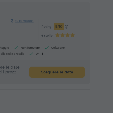
Hotel
Hotel
Sulla mappa
9/10
Rating
4 stelle
heggio
Non fumatore
Colazione
alle sedie a rotelle
Wi-Fi
re le date
Scegliere le date
 i prezzi