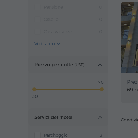
Pensione
0
Ostello
0
Casa vacanze
0
Vedi altro
Prezzo per notte
(
USD
)
Prez
70
69.
3
30
Servizi dell'hotel
Condivi
Parcheggio
3