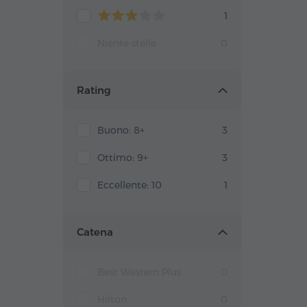
1
Niente stelle
0
Rating
Buono: 8+
3
Ottimo: 9+
3
Eccellente: 10
1
Catena
Best Western Plus
0
Hilton
0