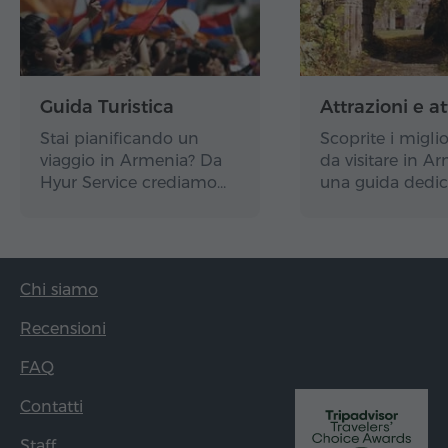
Guida Turistica
Attrazioni e at
Stai pianificando un
Scoprite i miglio
viaggio in Armenia? Da
da visitare in A
Hyur Service crediamo…
una guida dedic
Chi siamo
Recensioni
FAQ
Contatti
Staff