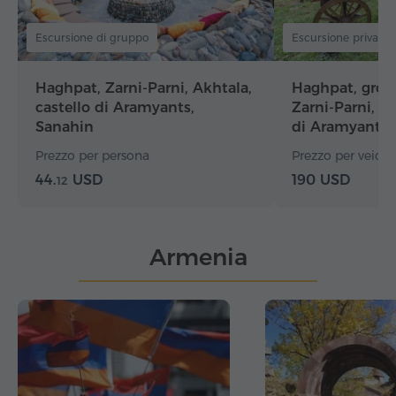
Escursione di gruppo
Escursione privata
Haghpat, Zarni-Parni, Akhtala,
Haghpat, grott
castello di Aramyants,
Zarni-Parni, Ak
Sanahin
di Aramyants,
Prezzo per persona
Prezzo per veicolo
44.
USD
190 USD
12
Armenia