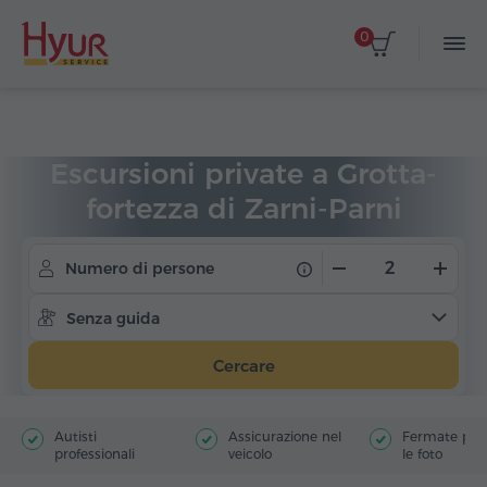
0
Home
Viaggi
Escursioni private
Escursioni private a Grotta-
fortezza di Zarni-Parni
Numero di persone
Senza guida
Cercare
Autisti
Assicurazione nel
Fermate poer
professionali
veicolo
le foto