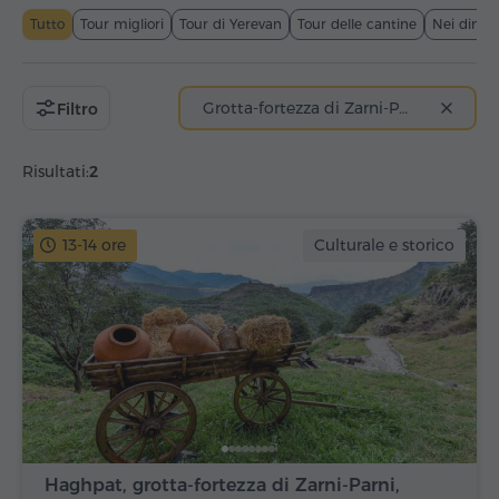
Tutto
Tour migliori
Tour di Yerevan
Tour delle cantine
Nei dintor
Grotta-fortezza di Zarni-Parni
Filtro
Risultati:
2
13-14 ore
Culturale e storico
Haghpat, grotta-fortezza di Zarni-Parni,