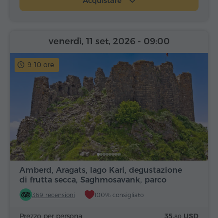
Acquistare
venerdì, 11 set, 2026
- 09:00
9-10 ore
Amberd, Aragats, lago Kari, degustazione
di frutta secca, Saghmosavank, parco
Alfabeto
369 recensioni
100% consigliato
Prezzo per persona
35.
USD
80