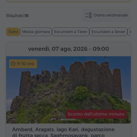
Risultati:
16
Orario settimanale
Tutto
Mezza giornata
Escursioni a Tatev
Escursioni a Sevan
Esc
venerdì, 07 ago, 2026
- 09:00
9-10 ore
Sconto dell'ultimo minuto
Amberd, Aragats, lago Kari, degustazione
di frutta secca, Saghmosavank, parco