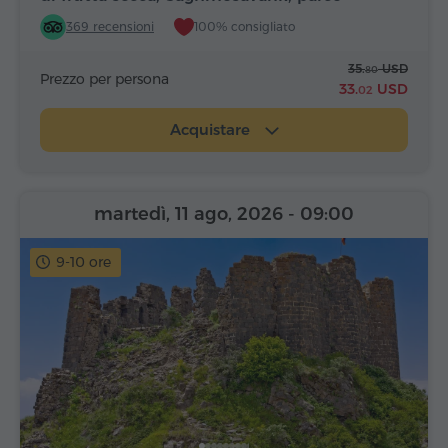
Alfabeto
369 recensioni
100% consigliato
35.
USD
80
Prezzo per persona
33.
USD
02
Acquistare
martedì, 11 ago, 2026
- 09:00
9-10 ore