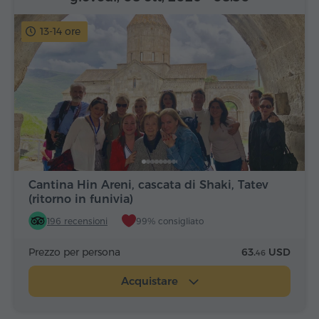
13-14 ore
Cantina Hin Areni, cascata di Shaki, Tatev
(ritorno in funivia)
196 recensioni
99% consigliato
Prezzo per persona
63.
USD
46
Acquistare