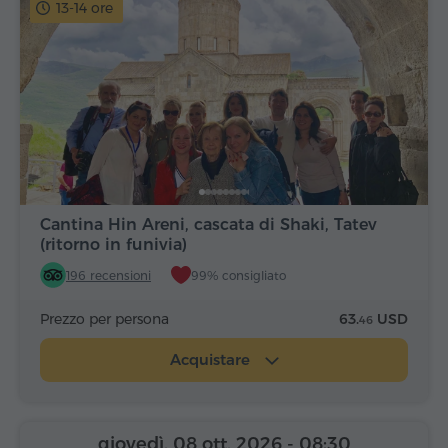
13-14 ore
Cantina Hin Areni, cascata di Shaki, Tatev
(ritorno in funivia)
196 recensioni
99% consigliato
Prezzo per persona
63.
USD
46
Acquistare
giovedì, 08 ott, 2026
- 08:30