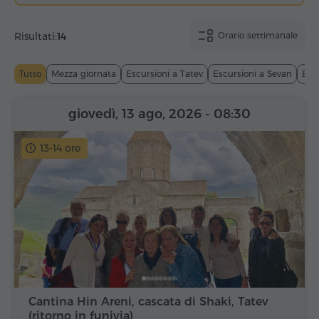
Risultati:
14
Orario settimanale
Tutto
Mezza giornata
Escursioni a Tatev
Escursioni a Sevan
Esc
giovedì, 13 ago, 2026
- 08:30
13-14 ore
Cantina Hin Areni, cascata di Shaki, Tatev
(ritorno in funivia)