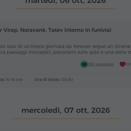
martedì, 06 ott, 2026
Giornata intera
Gior
 Virap, Noravank, Tatev (ritorno in funivia)
to tour di un'intera giornata da Yerevan segue un itinerar
tra paesaggi monastici, panorami sulle gole e una delle t
550 recensioni
99%
ta:
14-15 ore
Ora di inizio:
08:30
mercoledì, 07 ott, 2026