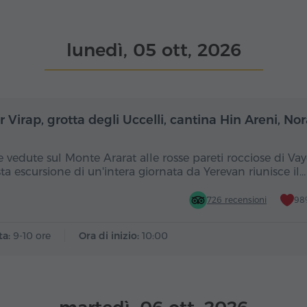
lunedì, 05 ott, 2026
Giornata intera
Gior
 Virap, grotta degli Uccelli, cantina Hin Areni, N
e vedute sul Monte Ararat alle rosse pareti rocciose di Vay
ta escursione di un'intera giornata da Yerevan riunisce il…
726 recensioni
98%
ta:
9-10 ore
Ora di inizio:
10:00