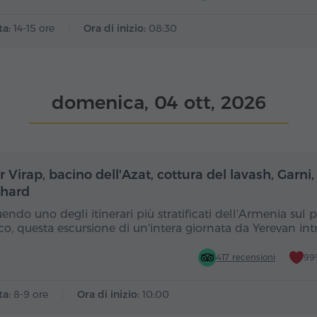
ta:
14-15 ore
Ora di inizio:
08:30
domenica, 04 ott, 2026
Giornata intera
Gior
 Virap, bacino dell'Azat, cottura del lavash, Garni,
hard
endo uno degli itinerari più stratificati dell'Armenia sul 
ico, questa escursione di un'intera giornata da Yerevan int
417 recensioni
99%
ta:
8-9 ore
Ora di inizio:
10:00