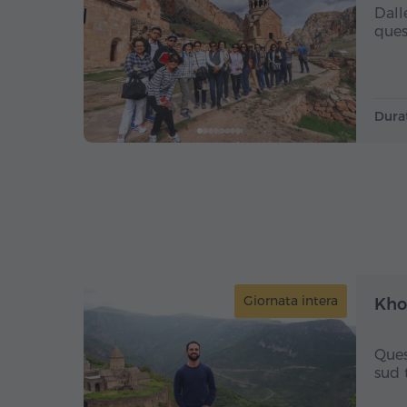
Dall
ques
Dura
Giornata intera
Khor
Ques
sud 