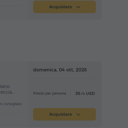
Acquistare
nata intera
Giornata intera
domenica, 04 ott, 2026
piano
reccia…
35.
USD
Prezzo per persona
75
 consigliato
Acquistare