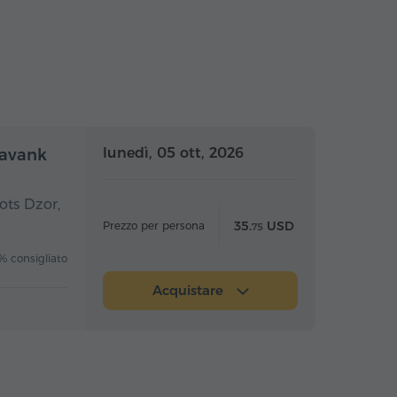
nata intera
Giornata intera
lunedì, 05 ott, 2026
oravank
ots Dzor,
35.
USD
Prezzo per persona
75
 consigliato
Acquistare