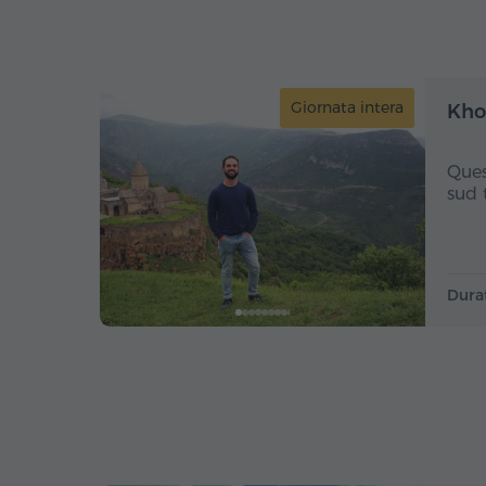
Giornata intera
Khor
Ques
sud 
Dura