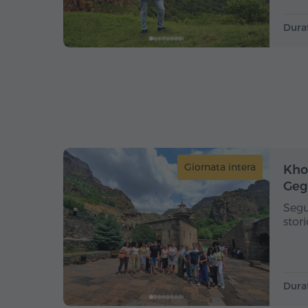
Dura
Giornata intera
Khor
Geg
Segu
stor
Dura