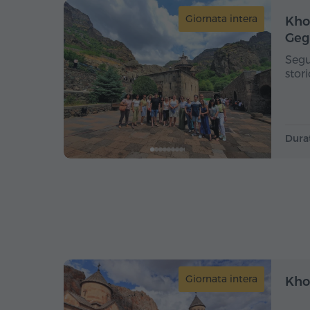
Giornata intera
Khor
Geg
Segu
stor
Dura
Giornata intera
Khor