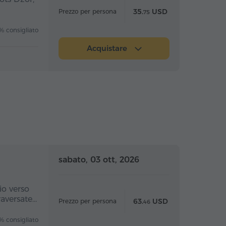
35.
USD
Prezzo per persona
75
 consigliato
Acquistare
nata intera
Giornata intera
sabato, 03 ott, 2026
io verso
raversate…
63.
USD
Prezzo per persona
46
 consigliato