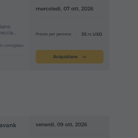
nata intera
Giornata intera
mercoledì, 07 ott, 2026
piano
reccia…
35.
USD
Prezzo per persona
75
 consigliato
Acquistare
nata intera
Giornata intera
venerdì, 09 ott, 2026
oravank