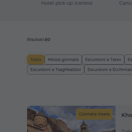
Hotel pick-up (centro)
Cance
Risultati:
80
Tutto
Mezza giornata
Escursioni a Tatev
Es
Escursioni a Tsaghkadzor
Escursioni a Etchmia
Giornata intera
Khor
Dall