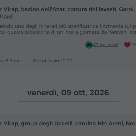
Giornata intera
Gior
 Virap, bacino dell'Azat, cottura del lavash, Garni,
hard
endo uno degli itinerari più stratificati dell'Armenia sul 
ico, questa escursione di un'intera giornata da Yerevan int
417 recensioni
99%
ta:
8-9 ore
Ora di inizio:
10:00
venerdì, 09 ott, 2026
Giornata intera
Gior
 Virap, grotta degli Uccelli, cantina Hin Areni, N