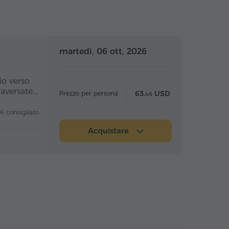
nata intera
Giornata intera
martedì, 06 ott, 2026
io verso
raversate…
63.
USD
Prezzo per persona
46
 consigliato
Acquistare