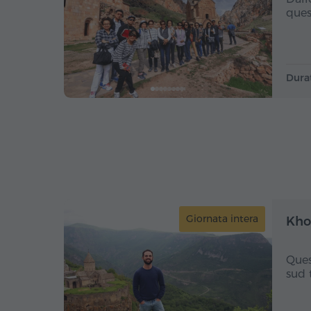
ques
Dura
Giornata intera
Khor
Ques
sud 