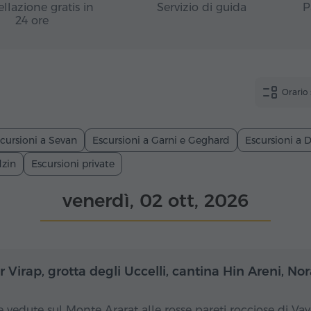
llazione gratis in
Servizio di guida
P
24 ore
Orario
cursioni a Sevan
Escursioni a Garni e Geghard
Escursioni a D
dzin
Escursioni private
venerdì, 02 ott, 2026
Giornata intera
Gior
 Virap, grotta degli Uccelli, cantina Hin Areni, N
e vedute sul Monte Ararat alle rosse pareti rocciose di Vay