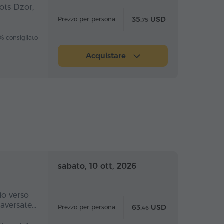
ots Dzor,
35.
USD
Prezzo per persona
75
 consigliato
Acquistare
nata intera
Giornata intera
sabato, 10 ott, 2026
io verso
raversate…
63.
USD
Prezzo per persona
46