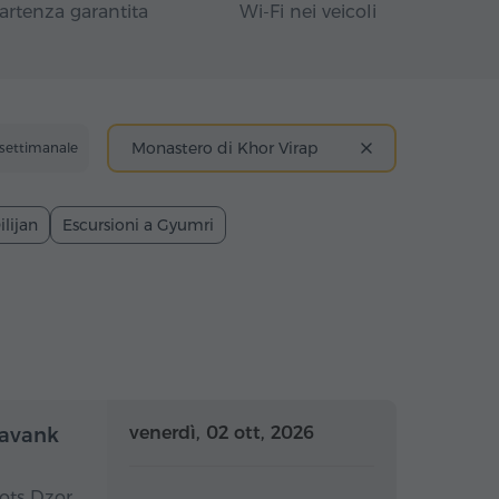
artenza garantita
Wi-Fi nei veicoli
Monastero di Khor Virap
 settimanale
ilijan
Escursioni a Gyumri
nata intera
Giornata intera
venerdì, 02 ott, 2026
oravank
ots Dzor,