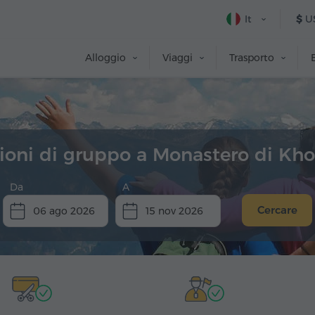
It
$
U
Alloggio
Viaggi
Trasporto
ioni di gruppo a Monastero di Kho
Da
A
Cercare
06 ago 2026
15 nov 2026