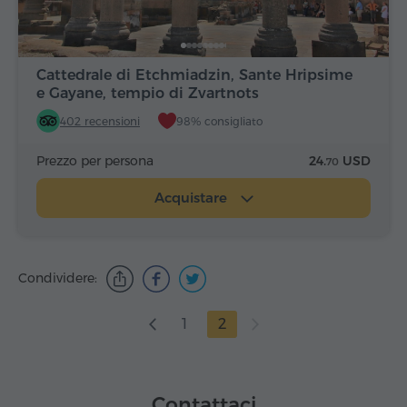
Cattedrale di Etchmiadzin, Sante Hripsime
e Gayane, tempio di Zvartnots
402 recensioni
98% consigliato
Prezzo per persona
24.
USD
70
Acquistare
Condividere:
1
2
Contattaci