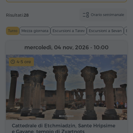
Risultati:
28
Orario settimanale
Tutto
Mezza giornata
Escursioni a Tatev
Escursioni a Sevan
Esc
mercoledì, 04 nov, 2026
- 10:00
4-5 ore
Cattedrale di Etchmiadzin, Sante Hripsime
e Gayane, tempio di Zvartnots