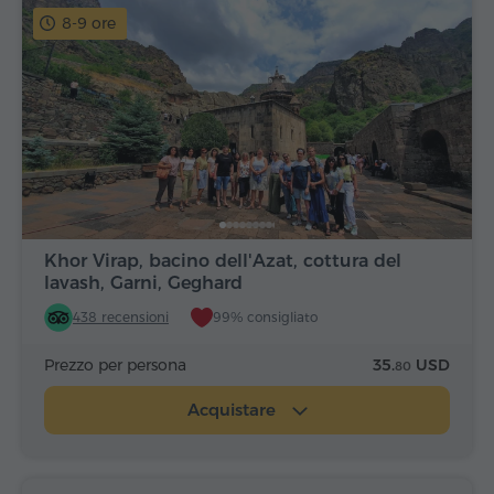
8-9 ore
Khor Virap, bacino dell'Azat, cottura del
lavash, Garni, Geghard
438 recensioni
99% consigliato
Prezzo per persona
35.
USD
80
Acquistare