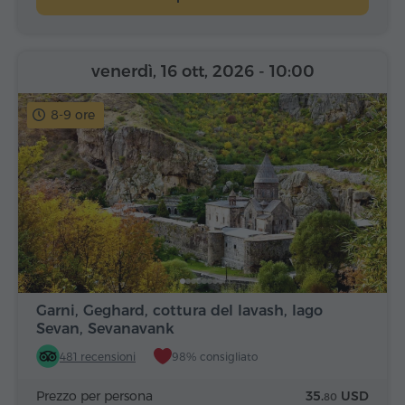
venerdì, 16 ott, 2026
- 10:00
8-9 ore
Garni, Geghard, cottura del lavash, lago
Sevan, Sevanavank
481 recensioni
98% consigliato
Prezzo per persona
35.
USD
80