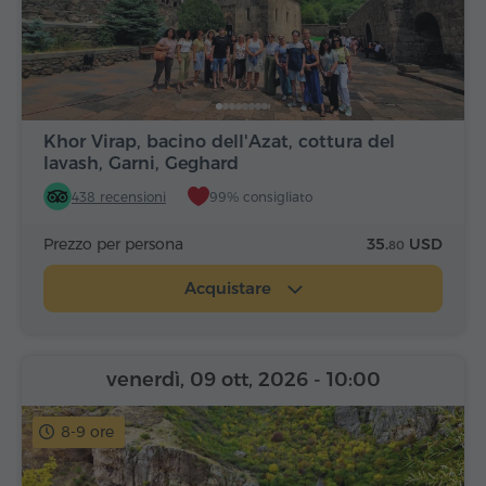
Khor Virap, bacino dell'Azat, cottura del
lavash, Garni, Geghard
438 recensioni
99% consigliato
Prezzo per persona
35.
USD
80
Acquistare
venerdì, 09 ott, 2026
- 10:00
8-9 ore