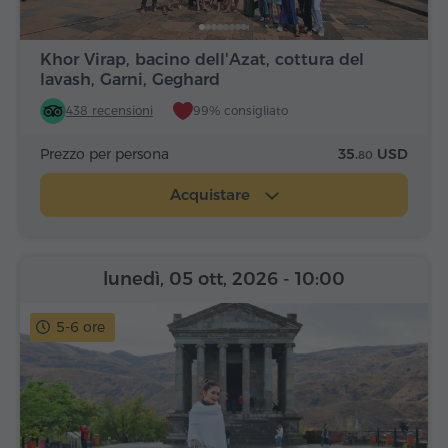
Khor Virap, bacino dell'Azat, cottura del
lavash, Garni, Geghard
438 recensioni
99% consigliato
Prezzo per persona
35.
USD
80
Acquistare
lunedì, 05 ott, 2026
- 10:00
5-6 ore