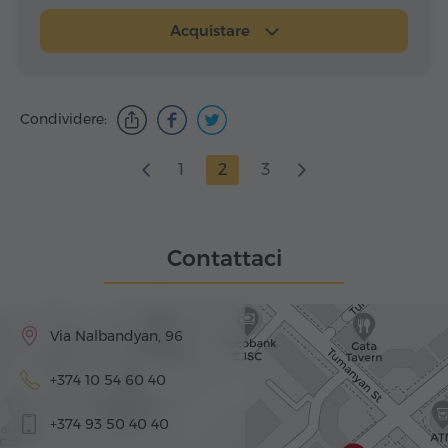
Acquistare
Condividere:
1
2
3
Contattaci
Via Nalbandyan, 96
+374 10 54 60 40
+374 93 50 40 40