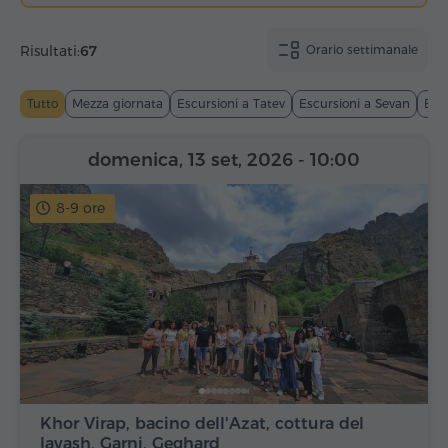
Risultati:
67
Orario settimanale
Tutto
Mezza giornata
Escursioni a Tatev
Escursioni a Sevan
Esc
domenica, 13 set, 2026
- 10:00
8-9 ore
Khor Virap, bacino dell'Azat, cottura del
lavash, Garni, Geghard