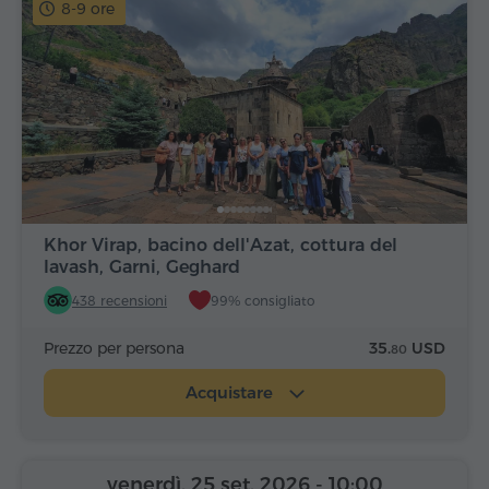
8-9 ore
Khor Virap, bacino dell'Azat, cottura del
lavash, Garni, Geghard
438 recensioni
99% consigliato
Prezzo per persona
35.
USD
80
Acquistare
venerdì, 25 set, 2026
- 10:00